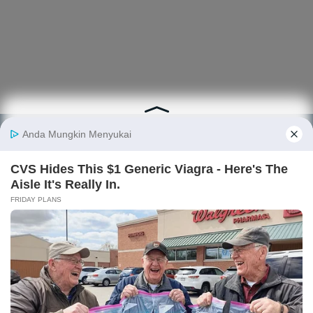
Berita
Finansial
Digital
Ekonopedia
Nasional
Makro
E-Commerce
Sejarah
Industri
Keuangan
Fintech
Ekonomi
Internasional
Bursa
Startup
Profil
Energi
Korporasi
Gadget
Istilah