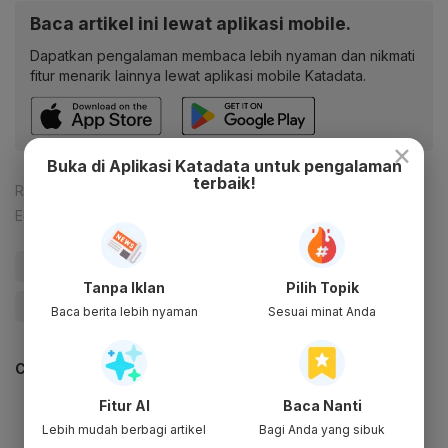
Baca artikel ini lewat aplikasi mobile.
Dapatkan pengalaman membaca lebih nyaman dan nikmati
fitur menarik lainnya lewat aplikasi mobile Katadata.
×
Buka di Aplikasi Katadata untuk pengalaman
terbaik!
Reporter:
Rizky Alika
Editor:
Yuliawati
#Omicron
#Covid-19
#Booster
Tanpa Iklan
Pilih Topik
#Kementerian Kesehatan
Baca berita lebih nyaman
Sesuai minat Anda
CEK JUGA DATA INI
Fitur AI
Baca Nanti
Lebih mudah berbagi artikel
Bagi Anda yang sibuk