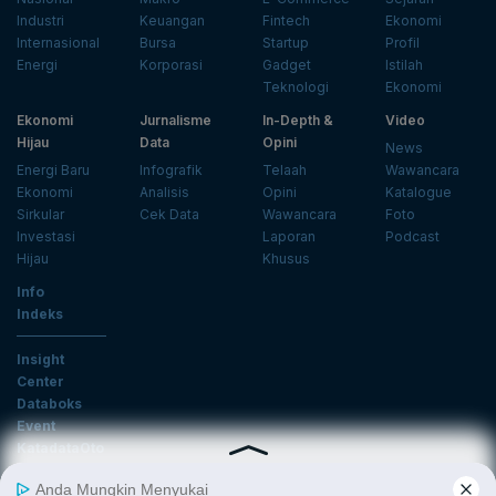
Industri
Keuangan
Fintech
Ekonomi
Internasional
Bursa
Startup
Profil
Energi
Korporasi
Gadget
Istilah
Teknologi
Ekonomi
Ekonomi
Jurnalisme
In-Depth &
Video
Hijau
Data
Opini
News
Energi Baru
Infografik
Telaah
Wawancara
Ekonomi
Analisis
Opini
Katalogue
Sirkular
Cek Data
Wawancara
Foto
Investasi
Laporan
Podcast
Hijau
Khusus
Info
Indeks
Insight
Center
Databoks
Event
KatadataOto