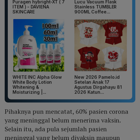
Puragen hybright-XT ( 7
Lucu Vacuum Flask
ITEM ) - DAVIENA
Stainless TUMBLER
SKINCARE
900ML Coffee...
WHITE INC Alpha Glow
New 2026 Pamelo.id
White Body Lotion
Setelan Anak 17
Whitening &
Agustus Dirgahayu 81
Moisturizing |...
2026 Katun...
Pihaknya pun mencatat, 60% pasien corona
yang meninggal belum menerima vaksin.
Selain itu, ada pula sejumlah pasien
meninggal yang belum divaksin maupun