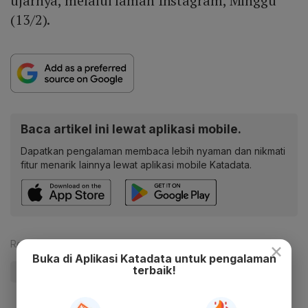
ujarnya, melalui laman Instagram, Minggu
(13/2).
Baca artikel ini lewat aplikasi mobile.
Dapatkan pengalaman membaca lebih nyaman dan nikmati
fitur menarik lainnya lewat aplikasi mobile Katadata.
×
Reporter:
Rezza Aji Pratama
Buka di Aplikasi Katadata untuk pengalaman
terbaik!
#Covid-19
#Pandemi Corona
#Gerakan 3M