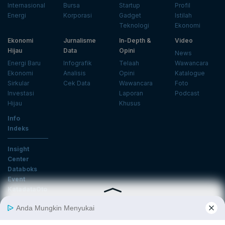
Internasional
Bursa
Startup
Profil
Energi
Korporasi
Gadget
Istilah
Teknologi
Ekonomi
Ekonomi
Jurnalisme
In-Depth &
Video
Hijau
Data
Opini
News
Energi Baru
Infografik
Telaah
Wawancara
Ekonomi
Analisis
Opini
Katalogue
Sirkular
Cek Data
Wawancara
Foto
Investasi
Laporan
Podcast
Hijau
Khusus
Info
Indeks
Insight
Center
Databoks
Event
KatadataOto
Langganan Newsletter