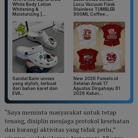
White Body Lotion
Lucu Vacuum Flask
Whitening &
Stainless TUMBLER
Moisturizing |...
900ML Coffee...
Sandal Baim unisex
New 2026 Pamelo.id
yang stylish, terbuat
Setelan Anak 17
dari bahan karet dan
Agustus Dirgahayu 81
EVA...
2026 Katun...
“Saya meminta masyarakat untuk tetap
tenang, disiplin menjaga protokol kesehatan
dan kurangi aktivitas yang tidak perlu,”