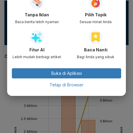
Masyarakat dapat mencegah penyebaran virus corona
dengan menerapkan 3M, yaitu: memakai masker, mencuci
Tanpa Iklan
Pilih Topik
tangan, menjaga jarak sekaligus menjauhi kerumunan. Klik
Baca berita lebih nyaman
Sesuai minat Anda
di sini
untuk info selengkapnya.
#satgascovid19 #ingatpesanibu #pakaimasker #jagajarak
#cucitangan
Fitur AI
Baca Nanti
CEK JUGA DATA INI
Lebih mudah berbagi artikel
Bagi Anda yang sibuk
Buka di Aplikasi
Tetap di Browser