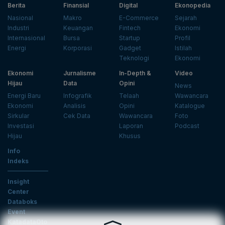
Berita
Finansial
Digital
Ekonopedia
Nasional
Makro
E-Commerce
Sejarah
Industri
Keuangan
Fintech
Ekonomi
Internasional
Bursa
Startup
Profil
Energi
Korporasi
Gadget
Istilah
Teknologi
Ekonomi
Ekonomi
Jurnalisme
In-Depth &
Video
Hijau
Data
Opini
News
Energi Baru
Infografik
Telaah
Wawancara
Ekonomi
Analisis
Opini
Katalogue
Sirkular
Cek Data
Wawancara
Foto
Investasi
Laporan
Podcast
Hijau
Khusus
Info
Indeks
Insight
Center
Databoks
Event
KatadataOto