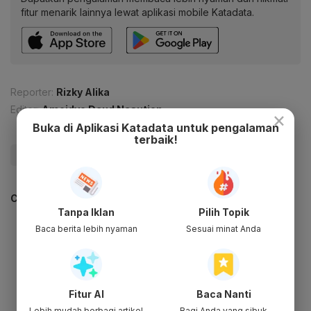
fitur menarik lainnya lewat aplikasi mobile Katadata.
Reporter:
Rizky Alika
Editor:
Ameidyo Daud Nasution
×
Buka di Aplikasi Katadata untuk pengalaman
terbaik!
#Jokowi
#IKN
#Ibu Kota
CEK JUGA DATA INI
Tanpa Iklan
Pilih Topik
Baca berita lebih nyaman
Sesuai minat Anda
Fitur AI
Baca Nanti
Lebih mudah berbagi artikel
Bagi Anda yang sibuk