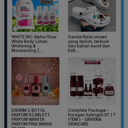
WHITE INC Alpha Glow
Sandal Baim unisex
White Body Lotion
yang stylish, terbuat
Whitening &
dari bahan karet dan
Moisturizing |...
EVA...
DIKIRIM 2 BOTOL
Complete Package -
PARFUM SCARLETT
Puragen hybright-XT ( 7
PARFUM WANITA
ITEM ) - DAVIENA
PARFUM PRIA WANGI
SKINCARE