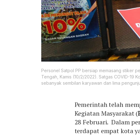
Personel Satpol PP bersiap memasang stiker p
Tengah, Kamis (10/2/2022). Satgas COVID-19 Kot
sebanyak sembilan karyawan dan lima pengunjun
Pemerintah telah mem
Kegiatan Masyarakat (
28 Februari. Dalam pe
terdapat empat kota y