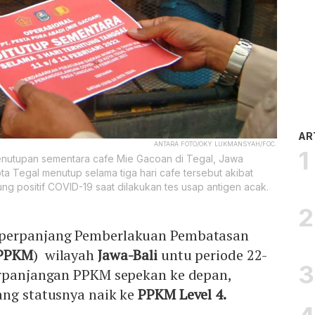
AR
ANTARA FOTO/OKY LUKMANSYAH/FOC.
enutupan sementara cafe Mie Gacoan di Tegal, Jawa
a Tegal menutup selama tiga hari cafe tersebut akibat
g positif COVID-19 saat dilakukan tes usap antigen acak.
perpanjang Pemberlakuan Pembatasan
PPKM
) wilayah
Jawa-Bali
untu periode 22-
rpanjangan PPKM sepekan ke depan,
ang statusnya naik ke
PPKM Level 4.