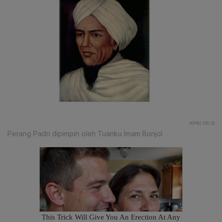
IKPNI.OR.ID
Perang Padri dipimpin oleh Tuanku Imam Bonjol