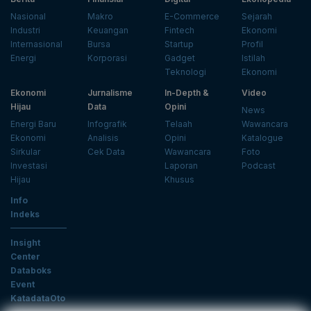
Nasional
Makro
E-Commerce
Sejarah
Industri
Keuangan
Fintech
Ekonomi
Internasional
Bursa
Startup
Profil
Energi
Korporasi
Gadget
Istilah
Teknologi
Ekonomi
Ekonomi
Jurnalisme
In-Depth &
Video
Hijau
Data
Opini
News
Energi Baru
Infografik
Telaah
Wawancara
Ekonomi
Analisis
Opini
Katalogue
Sirkular
Cek Data
Wawancara
Foto
Investasi
Laporan
Podcast
Hijau
Khusus
Info
Indeks
Insight
Center
Databoks
Event
KatadataOto