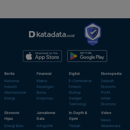
Berita
Finansial
Digital
Ekonopedia
Nasional
Makro
E-Commerce
Sejarah
Industri
Keuangan
Fintech
Ekonomi
Internasional
Bursa
Startup
Profil
Energi
Korporasi
Gadget
Istilah
Teknologi
Ekonomi
Ekonomi
Jurnalisme
In-Depth &
Video
Hijau
Data
Opini
News
Energi Baru
Infografik
Telaah
Wawancara