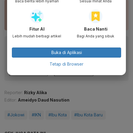
Baca berita lebih nyaman
Sesuai minat Anda
BACA JUGA
IKN Dirancang Jadi 10 Kota Paling Layak Huni di
Dunia, Kemiskinan 0%
Fitur AI
Baca Nanti
Lebih mudah berbagi artikel
Bagi Anda yang sibuk
Baca artikel ini lewat aplikasi mobile.
Buka di Aplikasi
Dapatkan pengalaman membaca lebih nyaman dan nikmati
fitur menarik lainnya lewat aplikasi mobile Katadata.
Tetap di Browser
Reporter:
Rizky Alika
Editor:
Ameidyo Daud Nasution
#Jokowi
#IKN
#Ibu Kota
#Ibu Kota Baru