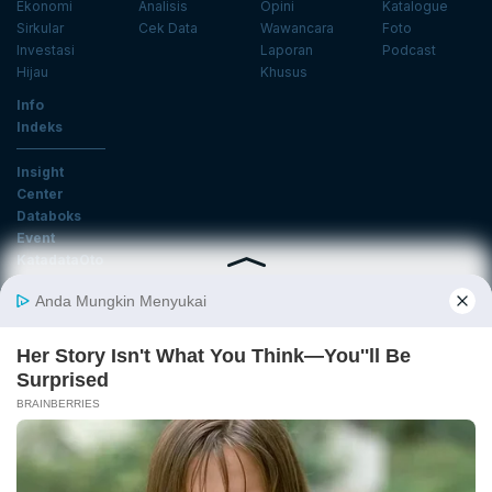
Ekonomi
Analisis
Opini
Katalogue
Sirkular
Cek Data
Wawancara
Foto
Investasi
Laporan
Podcast
Hijau
Khusus
Info
Indeks
Insight
Center
Databoks
Event
KatadataOto
Langganan Newsletter
Email
Daftar
Ikuti Kami