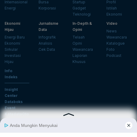
Internasional
Bursa
Startup
Profil
Energi
Korporasi
Gadget
Istilah
Teknologi
Ekonomi
Ekonomi
Jurnalisme
In-Depth &
Video
Hijau
Data
Opini
News
Energi Baru
Infografik
Telaah
Wawancara
Ekonomi
Analisis
Opini
Katalogue
Sirkular
Cek Data
Wawancara
Foto
Investasi
Laporan
Podcast
Hijau
Khusus
Info
Indeks
Insight
Center
Databoks
Event
KatadataOto
Langganan Newsletter