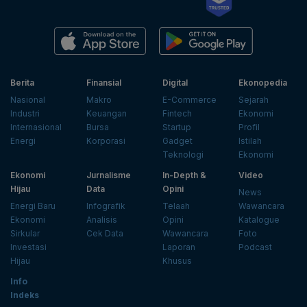
Berita
Finansial
Digital
Ekonopedia
Nasional
Makro
E-Commerce
Sejarah
Industri
Keuangan
Fintech
Ekonomi
Internasional
Bursa
Startup
Profil
Energi
Korporasi
Gadget
Istilah
Teknologi
Ekonomi
Ekonomi
Jurnalisme
In-Depth &
Video
Hijau
Data
Opini
News
Energi Baru
Infografik
Telaah
Wawancara
Ekonomi
Analisis
Opini
Katalogue
Sirkular
Cek Data
Wawancara
Foto
Investasi
Laporan
Podcast
Hijau
Khusus
Info
Indeks