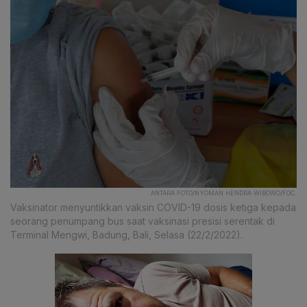
ANTARA FOTO/NYOMAN HENDRA WIBOWO/FOC.
Vaksinator menyuntikkan vaksin COVID-19 dosis ketiga kepada
seorang penumpang bus saat vaksinasi presisi serentak di
Terminal Mengwi, Badung, Bali, Selasa (22/2/2022).