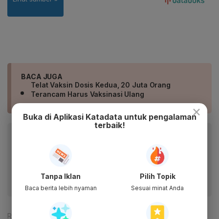
BACA JUGA
Telat Vaksin Dosis Kedua, 20 Juta Orang
Terancam Harus Vaksinasi Ulang
×
Buka di Aplikasi Katadata untuk pengalaman
terbaik!
Baca artikel ini lewat aplikasi mobile.
Dapatkan pengalaman membaca lebih nyaman dan nikmati
fitur menarik lainnya lewat aplikasi mobile Katadata.
Tanpa Iklan
Pilih Topik
Baca berita lebih nyaman
Sesuai minat Anda
Reporter:
Rizky Alika