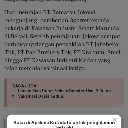
Usai meninjau PT. Komatsu, Jokowi
mengunjungi pemberian
booster
kepada
pekerja di Kawasan Industri Smart Marunda
di Bekasi. Setelah peninjauan, Jokowi sempat
berbincang dengan perwakilan PT Jababeka
Tbk, PT Pan Brothers Tbk, PT Krakatau Steel,
hingga PT Kawasan Industri Medan yang
telah memulai vaksinasi ketiga.
BACA JUGA
Lansia Bisa Dapat Vaksin Booster Usai 3 Bulan
Vaksinasi Dosis Kedua
×
Buka di Aplikasi Katadata untuk pengalaman
terbaik!