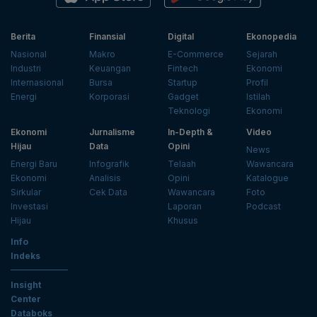
Berita
Finansial
Digital
Ekonopedia
Nasional
Makro
E-Commerce
Sejarah
Industri
Keuangan
Fintech
Ekonomi
Internasional
Bursa
Startup
Profil
Energi
Korporasi
Gadget
Istilah
Teknologi
Ekonomi
Ekonomi
Jurnalisme
In-Depth &
Video
Hijau
Data
Opini
News
Energi Baru
Infografik
Telaah
Wawancara
Ekonomi
Analisis
Opini
Katalogue
Sirkular
Cek Data
Wawancara
Foto
Investasi
Laporan
Podcast
Hijau
Khusus
Info
Indeks
Insight
Center
Databoks