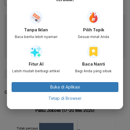
Baca artikel ini lewat aplikasi mobile.
Tanpa Iklan
Pilih Topik
Dapatkan pengalaman membaca lebih nyaman dan nikmati
fitur menarik lainnya lewat aplikasi mobile Katadata.
Baca berita lebih nyaman
Sesuai minat Anda
Fitur AI
Baca Nanti
Lebih mudah berbagi artikel
Bagi Anda yang sibuk
#Jokowi
#Booster
#Vaksin
Buka di Aplikasi
CEK JUGA DATA INI
Tetap di Browser