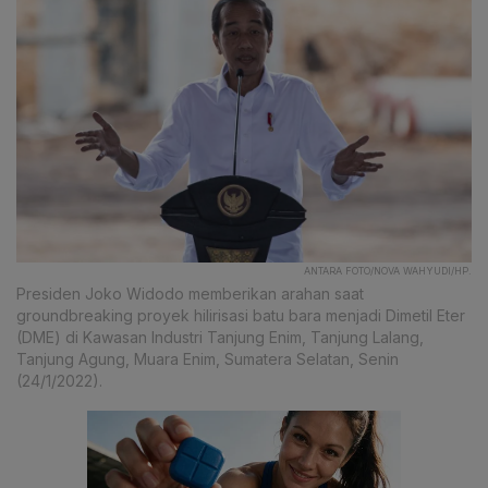
ANTARA FOTO/NOVA WAHYUDI/HP.
Presiden Joko Widodo memberikan arahan saat
groundbreaking proyek hilirisasi batu bara menjadi Dimetil Eter
(DME) di Kawasan Industri Tanjung Enim, Tanjung Lalang,
Tanjung Agung, Muara Enim, Sumatera Selatan, Senin
(24/1/2022).