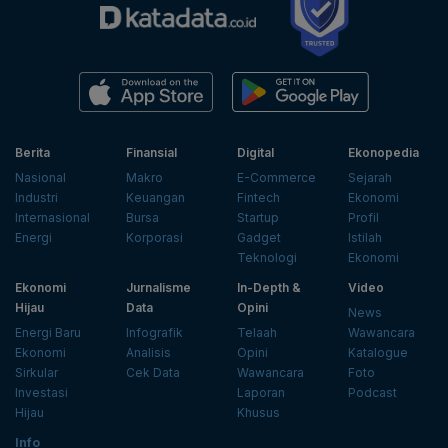
Berita
Finansial
Digital
Ekonopedia
Nasional
Makro
E-Commerce
Sejarah
Industri
Keuangan
Fintech
Ekonomi
Internasional
Bursa
Startup
Profil
Energi
Korporasi
Gadget
Istilah
Teknologi
Ekonomi
Ekonomi
Jurnalisme
In-Depth &
Video
Hijau
Data
Opini
News
Energi Baru
Infografik
Telaah
Wawancara
Ekonomi
Analisis
Opini
Katalogue
Sirkular
Cek Data
Wawancara
Foto
Investasi
Laporan
Podcast
Hijau
Khusus
Info