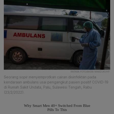
ANTARA FOTO/BASRI MARZUKI/HP.
Seorang sopir menyemprotkan cairan disinfektan pada
kendaraan ambulans usai pengangkut pasien positif COVID-19
di Rumah Sakit Undata, Palu, Sulawesi Tengah, Rabu
(23/2/2022).