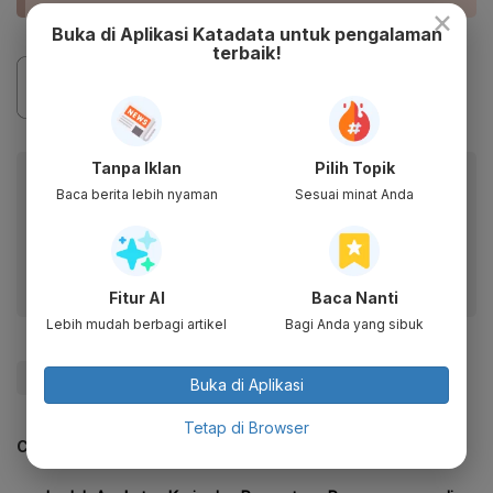
×
Buka di Aplikasi Katadata untuk pengalaman
terbaik!
Tanpa Iklan
Pilih Topik
Baca artikel ini lewat aplikasi mobile.
Baca berita lebih nyaman
Sesuai minat Anda
Dapatkan pengalaman membaca lebih nyaman dan nikmati
fitur menarik lainnya lewat aplikasi mobile Katadata.
Fitur AI
Baca Nanti
Lebih mudah berbagi artikel
Bagi Anda yang sibuk
#Covid-19
#Jawa Barat
Buka di Aplikasi
Tetap di Browser
CEK JUGA DATA INI