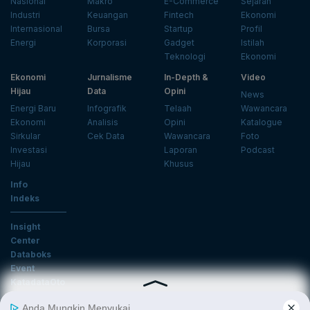
Nasional
Makro
E-Commerce
Sejarah
Industri
Keuangan
Fintech
Ekonomi
Internasional
Bursa
Startup
Profil
Energi
Korporasi
Gadget
Istilah
Teknologi
Ekonomi
Ekonomi
Jurnalisme
In-Depth &
Video
Hijau
Data
Opini
News
Energi Baru
Infografik
Telaah
Wawancara
Ekonomi
Analisis
Opini
Katalogue
Sirkular
Cek Data
Wawancara
Foto
Investasi
Laporan
Podcast
Hijau
Khusus
Info
Indeks
Insight
Center
Databoks
Event
KatadataOto