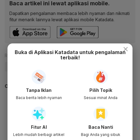
Baca artikel ini lewat aplikasi mobile.
Dapatkan pengalaman membaca lebih nyaman dan nikmati
fitur menarik lainnya lewat aplikasi mobile Katadata.
×
Buka di Aplikasi Katadata untuk pengalaman
Reporter:
Rezza Aji Pratama
terbaik!
#Luhut
#Arab Saudi
#IKN
CEK JUGA DATA INI
Tanpa Iklan
Pilih Topik
Baca berita lebih nyaman
Sesuai minat Anda
Fitur AI
Baca Nanti
Lebih mudah berbagi artikel
Bagi Anda yang sibuk