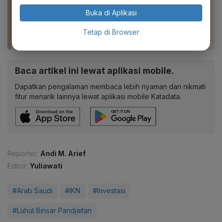
BACA JUGA
Buka di Aplikasi
IKN Dirancang Jadi 10 Kota Paling Layak Huni di
Dunia, Kemiskinan 0%
Tetap di Browser
Baca artikel ini lewat aplikasi mobile.
Dapatkan pengalaman membaca lebih nyaman dan nikmati
fitur menarik lainnya lewat aplikasi mobile Katadata.
Reporter:
Andi M. Arief
Editor:
Yuliawati
#Arab Saudi
#IKN
#Investasi
#Luhut Binsar Pandjaitan