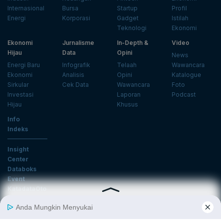
Internasional
Bursa
Startup
Profil
Energi
Korporasi
Gadget
Istilah
Teknologi
Ekonomi
Ekonomi
Jurnalisme
In-Depth &
Video
Hijau
Data
Opini
News
Energi Baru
Infografik
Telaah
Wawancara
Ekonomi
Analisis
Opini
Katalogue
Sirkular
Cek Data
Wawancara
Foto
Investasi
Laporan
Podcast
Hijau
Khusus
Info
Indeks
Insight
Center
Databoks
Event
KatadataOto
Langganan Newsletter