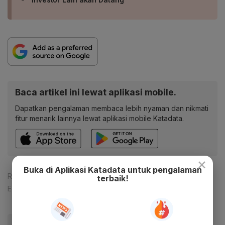
Baca artikel ini lewat aplikasi mobile.
Dapatkan pengalaman membaca lebih nyaman dan nikmati
fitur menarik lainnya lewat aplikasi mobile Katadata.
×
Buka di Aplikasi Katadata untuk pengalaman
Reporter:
Rizky Alika
terbaik!
Editor:
Ameidyo Daud Nasution
#IKN
#Ibu Kota
#Investasi
#Update Me