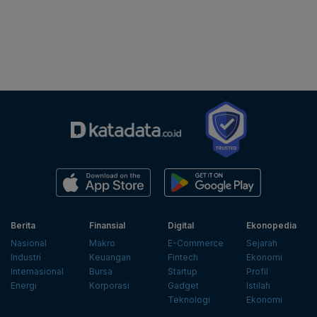
Berita
Finansial
Digital
Ekonopedia
Nasional
Makro
E-Commerce
Sejarah
Industri
Keuangan
Fintech
Ekonomi
Internasional
Bursa
Startup
Profil
Energi
Korporasi
Gadget
Istilah
Teknologi
Ekonomi