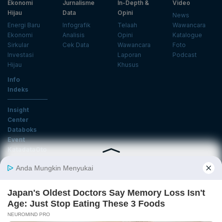
Ekonomi
Jurnalisme
In-Depth &
Video
Hijau
Data
Opini
News
Energi Baru
Infografik
Telaah
Wawancara
Ekonomi
Analisis
Opini
Katalogue
Sirkular
Cek Data
Wawancara
Foto
Investasi
Laporan
Podcast
Hijau
Khusus
Info
Indeks
Insight
Center
Databoks
Event
KatadataOto
Langganan Newsletter
Email
Daftar
Ikuti Kami