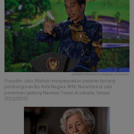
ANTARA FOTO/ADITYA PRADANA PUTRA/HP.
Presiden Joko Widodo menyampaikan paparan tentang
pembangunan Ibu Kota Negara (IKN) Nusantara di sela
peresmian gedung Nasdem Tower di Jakarta, Selasa
(22/2/2022).