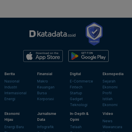
Berita
Finansial
Digital
Ekonopedia
Nasional
Makro
E-Commerce
Sejarah
Industri
Keuangan
Fintech
Ekonomi
Internasional
Bursa
Startup
Profil
Energi
Korporasi
Gadget
Istilah
Teknologi
Ekonomi
Ekonomi
Jurnalisme
In-Depth &
Video
Hijau
Data
Opini
News
Energi Baru
Infografik
Telaah
Wawancara