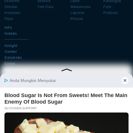
Ekonomi
Analisis
Opini
Katalogue
Sirkular
Cek Data
Wawancara
Foto
Investasi
Laporan
Podcast
Hijau
Khusus
Info
Indeks
Insight
Center
Databoks
Event
KatadataOto
Langganan Newsletter
Email
Daftar
Ikuti Kami