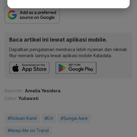
Baca artikel ini lewat aplikasi mobile.
Dapatkan pengalaman membaca lebih nyaman dan nikmati
fitur menarik lainnya lewat aplikasi mobile Katadata.
Reporter:
Amelia Yesidora
Editor:
Yuliawati
#Ridwan Kamil
#Eril
#Sungai Aare
#Keep Me on Trend