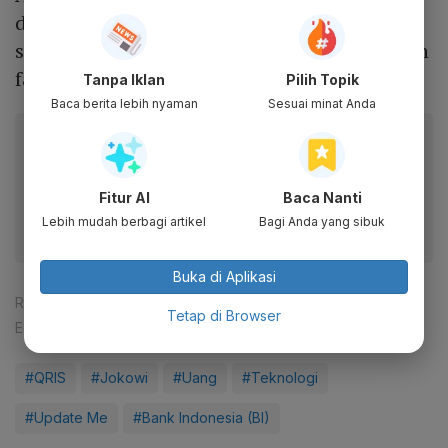
dan Filipina berencana menghubungkan
sistem pembayaran, baik melalui QR maupun
fast payment.
Tanpa Iklan
Pilih Topik
Baca berita lebih nyaman
Sesuai minat Anda
Baca artikel ini lewat aplikasi mobile.
Dapatkan pengalaman membaca lebih nyaman dan nikmati
fitur menarik lainnya lewat aplikasi mobile Katadata.
Fitur AI
Baca Nanti
Lebih mudah berbagi artikel
Bagi Anda yang sibuk
Buka di Aplikasi
Reporter:
Rizky Alika
Tetap di Browser
Editor:
Yuliawati
#QRIS
#Jokowi
#Uang
#Teknologi
#Update Me
#Bank Indonesia (BI)