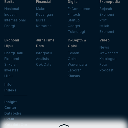
Berita
Finansial
Digital
Ekonopedia
Nasional
Makro
E-Commerce
Sejarah
Industri
Keuangan
Fintech
Ekonomi
Internasional
Bursa
Startup
Profil
Energi
Korporasi
Gadget
Istilah
Teknologi
Ekonomi
Ekonomi
Jurnalisme
In-Depth &
Video
Hijau
Data
Opini
News
Energi Baru
Infografik
Telaah
Wawancara
Ekonomi
Analisis
Opini
Katalogue
Sirkular
Cek Data
Wawancara
Foto
Investasi
Laporan
Podcast
Hijau
Khusus
Info
Indeks
Insight
Center
Databoks
Event
KatadataOto