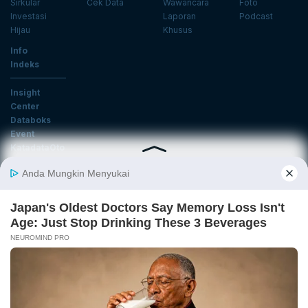
Sirkular
Cek Data
Wawancara
Foto
Investasi
Laporan
Podcast
Hijau
Khusus
Info
Indeks
Insight
Center
Databoks
Event
KatadataOto
Langganan Newsletter
Email
Daftar
Ikuti Kami
Tentang Katadata
Advertising
Karier
Pedoman Media Siber