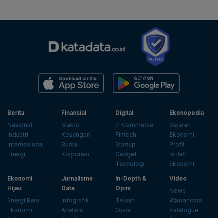
Berita
Finansial
Digital
Ekonopedia
Nasional
Makro
E-Commerce
Sejarah
Industri
Keuangan
Fintech
Ekonomi
Internasional
Bursa
Startup
Profil
Energi
Korporasi
Gadget
Istilah
Teknologi
Ekonomi
Ekonomi
Jurnalisme
In-Depth &
Video
Hijau
Data
Opini
News
Energi Baru
Infografik
Telaah
Wawancara
Ekonomi
Analisis
Opini
Katalogue