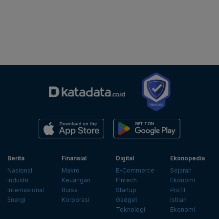
Berita
Finansial
Digital
Ekonopedia
Nasional
Makro
E-Commerce
Sejarah
Industri
Keuangan
Fintech
Ekonomi
Internasional
Bursa
Startup
Profil
Energi
Korporasi
Gadget
Istilah
Teknologi
Ekonomi