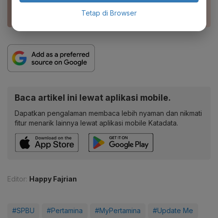
Pertamina
Tetap di Browser
Baca artikel ini lewat aplikasi mobile.
Dapatkan pengalaman membaca lebih nyaman dan nikmati
fitur menarik lainnya lewat aplikasi mobile Katadata.
Editor:
Happy Fajrian
#SPBU
#Pertamina
#MyPertamina
#Update Me