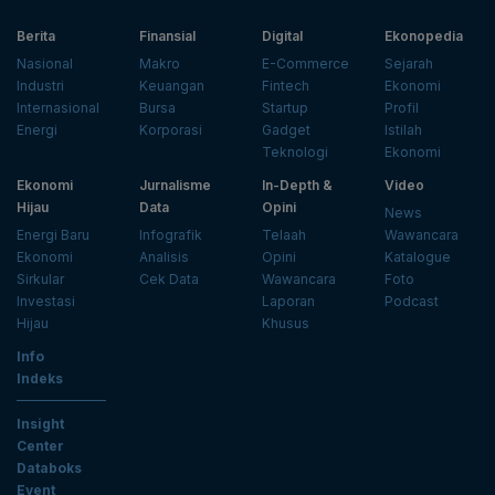
Berita
Finansial
Digital
Ekonopedia
Nasional
Makro
E-Commerce
Sejarah
Industri
Keuangan
Fintech
Ekonomi
Internasional
Bursa
Startup
Profil
Energi
Korporasi
Gadget
Istilah
Teknologi
Ekonomi
Ekonomi
Jurnalisme
In-Depth &
Video
Hijau
Data
Opini
News
Energi Baru
Infografik
Telaah
Wawancara
Ekonomi
Analisis
Opini
Katalogue
Sirkular
Cek Data
Wawancara
Foto
Investasi
Laporan
Podcast
Hijau
Khusus
Info
Indeks
Insight
Center
Databoks
Event