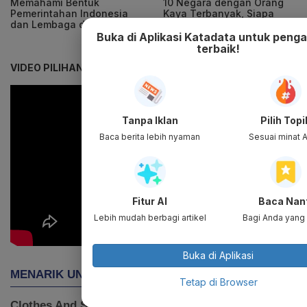
Memahami Bentuk
10 Negara dengan Orang
Pemerintahan Indonesia
Kaya Terbanyak, Siapa
dan Lembaga di Dalamnya
Juaranya?
Buka di Aplikasi Katadata untuk peng
terbaik!
VIDEO PILIHAN
Tanpa Iklan
Pilih Topi
Baca berita lebih nyaman
Sesuai minat 
Fitur AI
Baca Nan
Lebih mudah berbagi artikel
Bagi Anda yang 
Buka di Aplikasi
Tetap di Browser