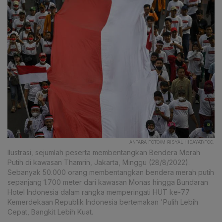
ANTARA FOTO/M RISYAL HIDAYAT/FOC.
Ilustrasi, sejumlah peserta membentangkan Bendera Merah
Putih di kawasan Thamrin, Jakarta, Minggu (28/8/2022).
Sebanyak 50.000 orang membentangkan bendera merah putih
sepanjang 1.700 meter dari kawasan Monas hingga Bundaran
Hotel Indonesia dalam rangka memperingati HUT ke-77
Kemerdekaan Republik Indonesia bertemakan 'Pulih Lebih
Cepat, Bangkit Lebih Kuat.