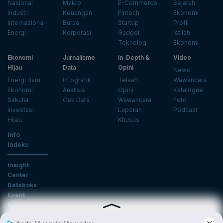
Nasional
Makro
E-Commerce
Sejarah
Industri
Keuangan
Fintech
Ekonomi
Internasional
Bursa
Startup
Profil
Energi
Korporasi
Gadget
Istilah
Teknologi
Ekonomi
Ekonomi
Jurnalisme
In-Depth &
Video
Hijau
Data
Opini
News
Energi Baru
Infografik
Telaah
Wawancara
Ekonomi
Analisis
Opini
Katalogue
Sirkular
Cek Data
Wawancara
Foto
Investasi
Laporan
Podcast
Hijau
Khusus
Info
Indeks
Insight
Center
Databoks
Event
KatadataOto