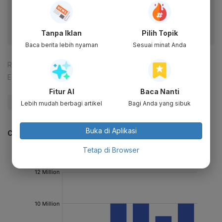
fitur menarik lainnya lewat aplikasi mobile Katadata.
Tanpa Iklan
Pilih Topik
Baca berita lebih nyaman
Sesuai minat Anda
Reporter:
Andi M. Arief
Editor:
Ameidyo Daud Nasution
Fitur AI
Baca Nanti
#PPKM
#Covid-19
#Endemi
#Update Me
Lebih mudah berbagi artikel
Bagi Anda yang sibuk
Buka di Aplikasi
CEK JUGA DATA INI
Tetap di Browser