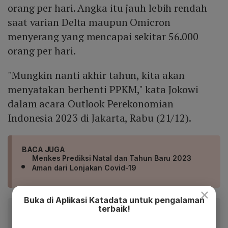
orang per hari. Angka itu jauh lebih rendah
saat varian Delta maupun Omicron
menyerang yang mencapai sekitar 56.000
orang per hari.
"Mungkin nanti akhir tahun, kita akan
menyatakan berhenti PPKM," kata Jokowi
dalam acara Outlook Perekonomian
Indonesia 2023 di Jakarta, Rabu (21/12).
BACA JUGA
Menkes Prediksi Natal dan Tahun Baru 2023
Aman dari Lonjakan Covid-19
×
Buka di Aplikasi Katadata untuk pengalaman
terbaik!
Baca artikel ini lewat aplikasi mobile.
Dapatkan pengalaman membaca lebih nyaman dan nikmati