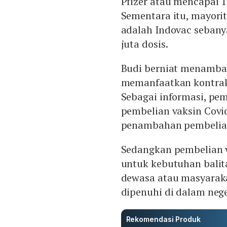
Pfizer atau mencapai 1
Sementara itu, mayorit
adalah Indovac sebanya
juta dosis.
Budi berniat menambah
memanfaatkan kontrak
Sebagai informasi, pe
pembelian vaksin Covid
penambahan pembelian 
Sedangkan pembelian v
untuk kebutuhan balit
dewasa atau masyaraka
dipenuhi di dalam nege
Rekomendasi Produk