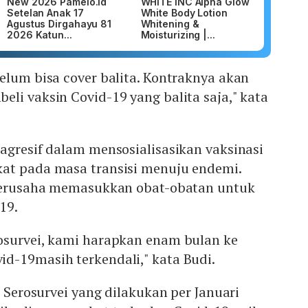
New 2026 Pamelo.id
WHITE INC Alpha Glow
Setelan Anak 17
White Body Lotion
Agustus Dirgahayu 81
Whitening &
2026 Katun...
Moisturizing |...
elum bisa cover balita. Kontraknya akan
li vaksin Covid-19 yang balita saja," kata
agresif dalam mensosialisasikan vaksinasi
at pada masa transisi menuju endemi.
 berusaha memasukkan obat-obatan untuk
19.
osurvei, kami harapkan enam bulan ke
d-19masih terkendali," kata Budi.
l Serosurvei yang dilakukan per Januari