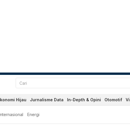
konomi Hijau
Jurnalisme Data
In-Depth & Opini
Otomotif
V
Internasional
Energi