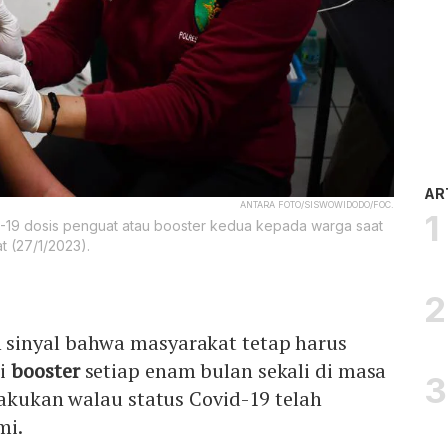
AR
ANTARA FOTO/SISWOWIDODO/FOC.
-19 dosis penguat atau booster kedua kepada warga saat
t (27/1/2023).
sinyal bahwa masyarakat tetap harus
si
booster
setiap enam bulan sekali di masa
lakukan walau status Covid-19 telah
mi.