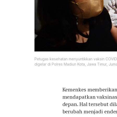
Petugas kesehatan menyuntikkan vaksin COVID
digelar di Polres Madiun Kota, Jawa Timur, Juma
Kemenkes memberikan 
mendapatkan vaksina
depan. Hal tersebut di
berubah menjadi ende