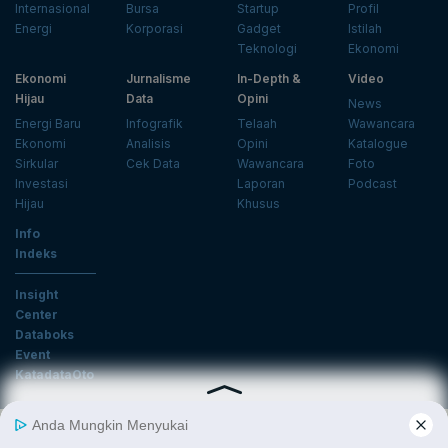
Internasional
Bursa
Startup
Profil
Energi
Korporasi
Gadget
Istilah
Teknologi
Ekonomi
Ekonomi
Jurnalisme
In-Depth &
Video
Hijau
Data
Opini
News
Energi Baru
Infografik
Telaah
Wawancara
Ekonomi
Analisis
Opini
Katalogue
Sirkular
Cek Data
Wawancara
Foto
Investasi
Laporan
Podcast
Hijau
Khusus
Info
Indeks
Insight
Center
Databoks
Event
KatadataOto
Langganan Newsletter