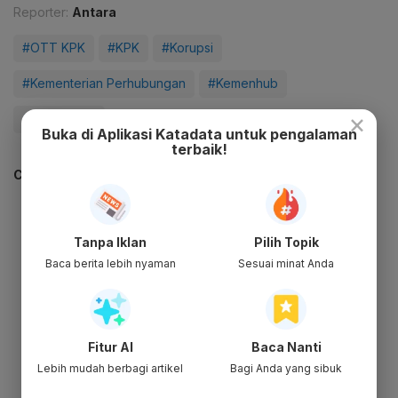
Reporter:
Antara
#OTT KPK
#KPK
#Korupsi
#Kementerian Perhubungan
#Kemenhub
×
#Update Me
Buka di Aplikasi Katadata untuk pengalaman
terbaik!
CEK JUGA DATA INI
Tanpa Iklan
Pilih Topik
Baca berita lebih nyaman
Sesuai minat Anda
Fitur AI
Baca Nanti
Lebih mudah berbagi artikel
Bagi Anda yang sibuk