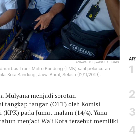
AR
ANTARA FOTO/RAISAN AL FARISI
darai bus Trans Metro Bandung (TMB) saat peluncuran
alai Kota Bandung, Jawa Barat, Selasa (12/11/2019).
na Mulyana menjadi sorotan
asi tangkap tangan (OTT) oleh Komisi
 (KPK) pada Jumat malam (14/4). Yana
tahun menjadi Wali Kota tersebut memiliki