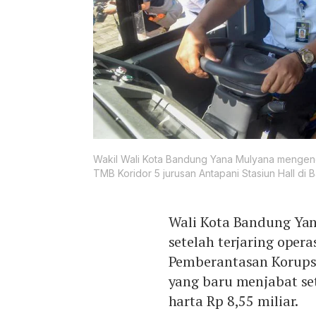
Wakil Wali Kota Bandung Yana Mulyana mengen
TMB Koridor 5 jurusan Antapani Stasiun Hall di B
Wali Kota Bandung Ya
setelah terjaring oper
Pemberantasan Korupsi
yang baru menjabat se
harta Rp 8,55 miliar.