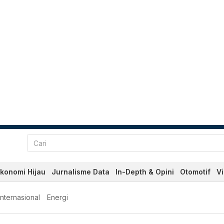
konomi Hijau
Jurnalisme Data
In-Depth & Opini
Otomotif
V
Internasional
Energi