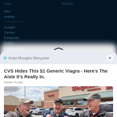
Hijau
Khusus
Info
Indeks
Insight
Center
Databoks
Event
KatadataOto
Langganan Newsletter
Email
Daftar
Ikuti Kami
Tentang Katadata
Advertising
Karier
Pedoman Media Siber
Kebijakan Privasi
Disclaimer
Hubungi Kami