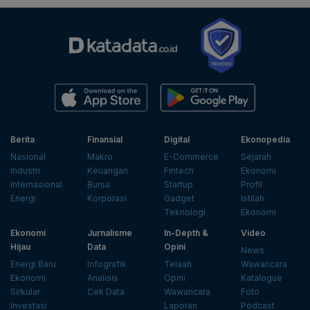
Berita
Finansial
Digital
Ekonopedia
Nasional
Makro
E-Commerce
Sejarah
Industri
Keuangan
Fintech
Ekonomi
Internasional
Bursa
Startup
Profil
Energi
Korporasi
Gadget
Istilah
Teknologi
Ekonomi
Ekonomi
Jurnalisme
In-Depth &
Video
Hijau
Data
Opini
News
Energi Baru
Infografik
Telaah
Wawancara
Ekonomi
Analisis
Opini
Katalogue
Sirkular
Cek Data
Wawancara
Foto
Investasi
Laporan
Podcast