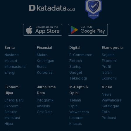
Berita
Finansial
Digital
Ekonopedia
Nasional
Makro
E-Commerce
Sejarah
Industri
Keuangan
Fintech
Ekonomi
Internasional
Bursa
Startup
Profil
Energi
Korporasi
Gadget
Istilah
Teknologi
Ekonomi
Ekonomi
Jurnalisme
In-Depth &
Video
Hijau
Data
Opini
News
Energi Baru
Infografik
Telaah
Wawancara
Ekonomi
Analisis
Opini
Katalogue
Sirkular
Cek Data
Wawancara
Foto
Investasi
Laporan
Podcast
Hijau
Khusus