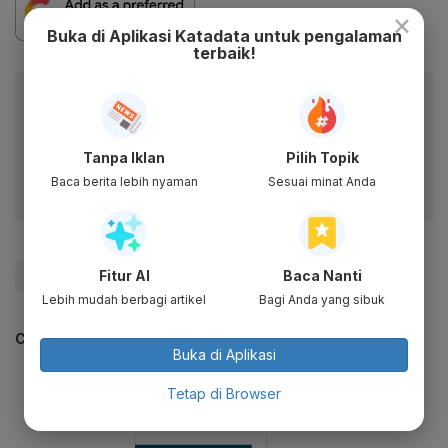
×
Buka di Aplikasi Katadata untuk pengalaman
terbaik!
Baca artikel ini lewat aplikasi mobile.
Dapatkan pengalaman membaca lebih nyaman dan nikmati
fitur menarik lainnya lewat aplikasi mobile Katadata.
Tanpa Iklan
Pilih Topik
Baca berita lebih nyaman
Sesuai minat Anda
Fitur AI
Baca Nanti
#UU Kesehatan
#kemenkopolhukam
#Update Me
Lebih mudah berbagi artikel
Bagi Anda yang sibuk
CEK JUGA DATA INI
Buka di Aplikasi
Tetap di Browser