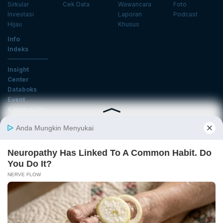
Sirkular
Cek Data
Wawancara
Foto
Investasi
Laporan
Podcast
Hijau
Khusus
Info
Indeks
Insight
Center
Databoks
Event
KatadataOto
Langganan Newsletter
Email
Daftar
Ikuti Kami
Tentang Katadata
Advertising
Karier
Pedoman Media Siber