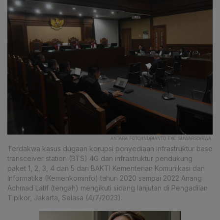
ANTARA FOTO/INDRIANTO EKO SUWARSO/RWA.
Terdakwa kasus dugaan korupsi penyediaan infrastruktur base
transceiver station (BTS) 4G dan infrastruktur pendukung
paket 1, 2, 3, 4 dan 5 dari BAKTI Kementerian Komunikasi dan
Informatika (Kemenkominfo) tahun 2020 sampai 2022 Anang
Achmad Latif (tengah) mengikuti sidang lanjutan di Pengadilan
Tipikor, Jakarta, Selasa (4/7/2023).