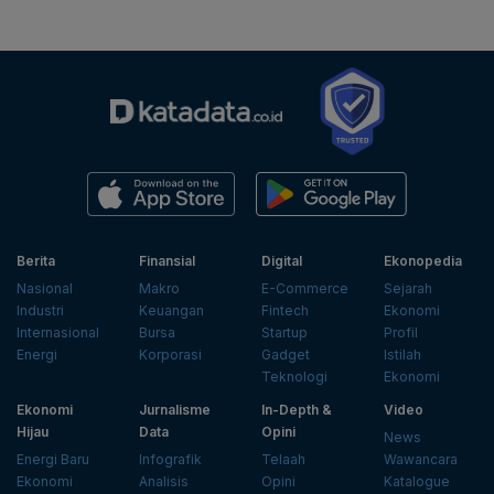
Berita
Finansial
Digital
Ekonopedia
Nasional
Makro
E-Commerce
Sejarah
Industri
Keuangan
Fintech
Ekonomi
Internasional
Bursa
Startup
Profil
Energi
Korporasi
Gadget
Istilah
Teknologi
Ekonomi
Ekonomi
Jurnalisme
In-Depth &
Video
Hijau
Data
Opini
News
Energi Baru
Infografik
Telaah
Wawancara
Ekonomi
Analisis
Opini
Katalogue