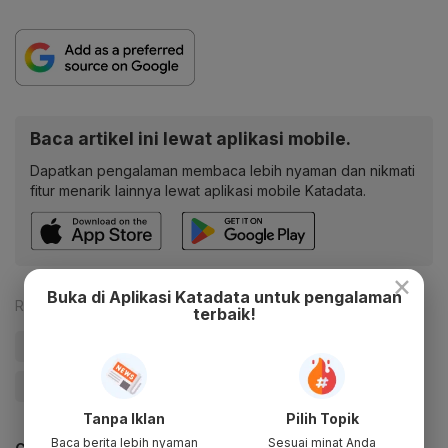
Baca artikel ini lewat aplikasi mobile.
Dapatkan pengalaman membaca lebih nyaman dan nikmati
fitur menarik lainnya lewat aplikasi mobile Katadata.
×
Buka di Aplikasi Katadata untuk pengalaman
Reporter:
Antara
terbaik!
#hakim
#Korupsi BTS Kominfo
#BTS Kominfo
#Update Me
Tanpa Iklan
Pilih Topik
Baca berita lebih nyaman
Sesuai minat Anda