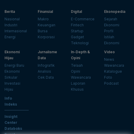
Berita
Finansial
Digital
Ekonopedia
Nasional
Makro
E-Commerce
Sejarah
Industri
Keuangan
Fintech
Ekonomi
Internasional
Bursa
Startup
Profil
Energi
Korporasi
Gadget
Istilah
Teknologi
Ekonomi
Ekonomi
Jurnalisme
In-Depth &
Video
Hijau
Data
Opini
News
Energi Baru
Infografik
Telaah
Wawancara
Ekonomi
Analisis
Opini
Katalogue
Sirkular
Cek Data
Wawancara
Foto
Investasi
Laporan
Podcast
Hijau
Khusus
Info
Indeks
Insight
Center
Databoks