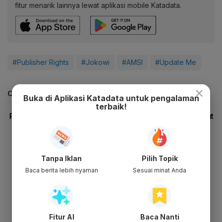
fitur menarik lainnya lewat aplikasi mobile Katadata.
#Publisher Rights
#Jokowi
#AMSI
#Update Me
×
CEK JUGA DATA INI
Buka di Aplikasi Katadata untuk pengalaman
terbaik!
Tanpa Iklan
Pilih Topik
Baca berita lebih nyaman
Sesuai minat Anda
Fitur AI
Baca Nanti