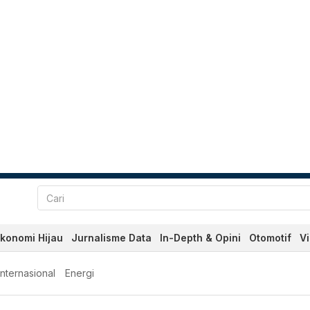
konomi Hijau
Jurnalisme Data
In-Depth & Opini
Otomotif
V
Internasional
Energi