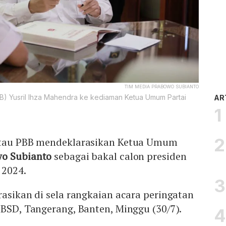
TIM MEDIA PRABOWO SUBIANTO
B) Yusril Ihza Mahendra ke kediaman Ketua Umum Partai
AR
 atau PBB mendeklarasikan Ketua Umum
wo Subianto
sebagai bakal calon presiden
2024.
rasikan di sela rangkaian acara peringatan
 BSD, Tangerang, Banten, Minggu (30/7).