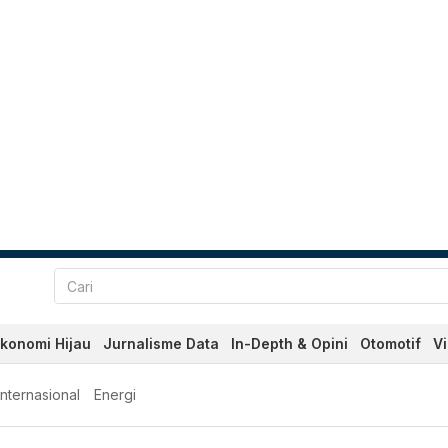
konomi Hijau
Jurnalisme Data
In-Depth & Opini
Otomotif
V
Internasional
Energi