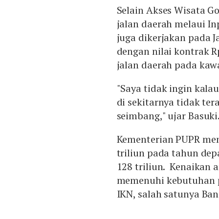
Selain Akses Wisata G
jalan daerah melaui In
juga dikerjakan pada 
dengan nilai kontrak R
jalan daerah pada ka
"Saya tidak ingin kala
di sekitarnya tidak ter
seimbang," ujar Basuki
Kementerian PUPR men
triliun pada tahun de
128 triliun. Kenaikan 
memenuhi kebutuhan p
IKN, salah satunya Ba