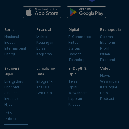
Berita
Finansial
Digital
Ekonopedia
Nasional
Makro
E-Commerce
Sejarah
Industri
Keuangan
Fintech
Ekonomi
Internasional
Bursa
Startup
Profil
Energi
Korporasi
Gadget
Istilah
Teknologi
Ekonomi
Ekonomi
Jurnalisme
In-Depth &
Video
Hijau
Data
Opini
News
Energi Baru
Infografik
Telaah
Wawancara
Ekonomi
Analisis
Opini
Katalogue
Sirkular
Cek Data
Wawancara
Foto
Investasi
Laporan
Podcast
Hijau
Khusus
Info
Indeks