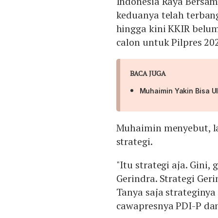
Indonesia Raya Bersama
keduanya telah terban
hingga kini KKIR belu
calon untuk Pilpres 20
BACA JUGA
Muhaimin Yakin Bisa U
Muhaimin menyebut, l
strategi.
"Itu strategi aja. Gini
Gerindra. Strategi Ger
Tanya saja strateginy
cawapresnya PDI-P dan