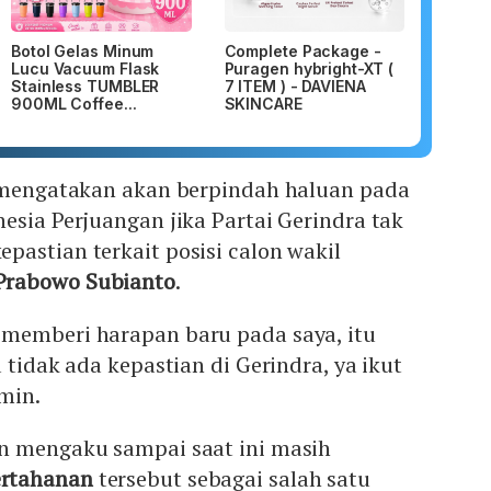
Botol Gelas Minum
Complete Package -
Lucu Vacuum Flask
Puragen hybright-XT (
Stainless TUMBLER
7 ITEM ) - DAVIENA
900ML Coffee...
SKINCARE
n mengatakan akan berpindah haluan pada
esia Perjuangan jika Partai Gerindra tak
astian terkait posisi calon wakil
Prabowo Subianto
.
memberi harapan baru pada saya, itu
 tidak ada kepastian di Gerindra, ya ikut
min.
n mengaku sampai saat ini masih
ertahanan
tersebut sebagai salah satu