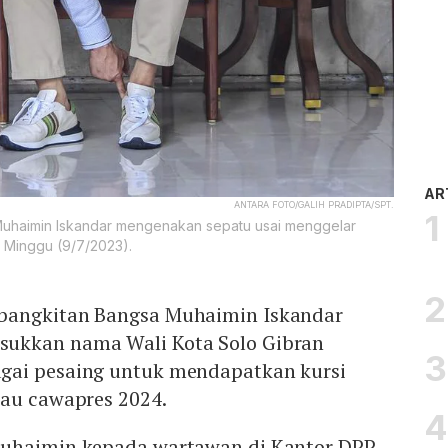
AR
ANTARA FOTO/GALIH PRADIPTA/SPT.
Muhaimin Iskandar mengenakan sepatu usai menggelar
 Minggu (9/7/2023).
bangkitan Bangsa Muhaimin Iskandar
ukkan nama Wali Kota Solo Gibran
gai pesaing untuk mendapatkan kursi
tau cawapres 2024.
Muhaimin kepada wartawan di Kantor DPP