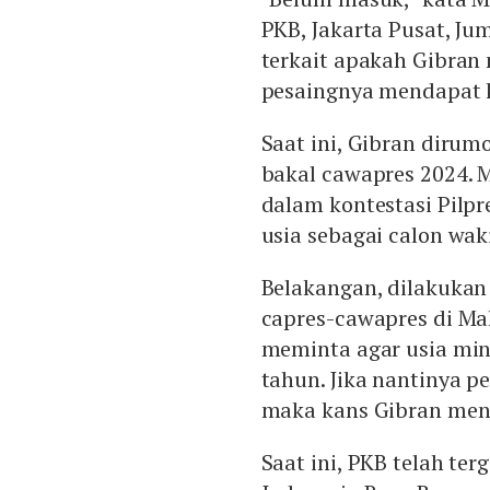
PKB, Jakarta Pusat, Jum
terkait apakah Gibran
pesaingnya mendapat k
Saat ini, Gibran diru
bakal cawapres 2024. M
dalam kontestasi Pilp
usia sebagai calon waki
Belakangan, dilakukan 
capres-cawapres di M
meminta agar usia min
tahun. Jika nantinya p
maka kans Gibran menj
Saat ini, PKB telah te