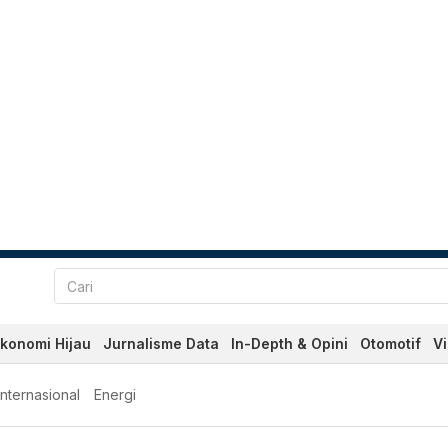
konomi Hijau
Jurnalisme Data
In-Depth & Opini
Otomotif
V
Internasional
Energi