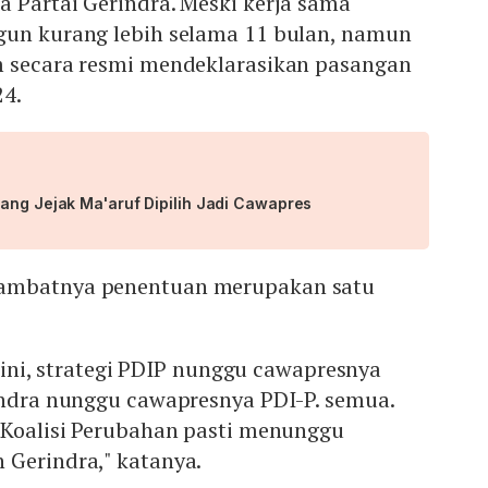
 Partai Gerindra. Meski kerja sama
gun kurang lebih selama 11 bulan, namun
m secara resmi mendeklarasikan pasangan
24.
lang Jejak Ma'aruf Dipilih Jadi Cawapres
ambatnya penentuan merupakan satu
, gini, strategi PDIP nunggu cawapresnya
indra nunggu cawapresnya PDI-P. semua.
a Koalisi Perubahan pasti menunggu
 Gerindra," katanya.