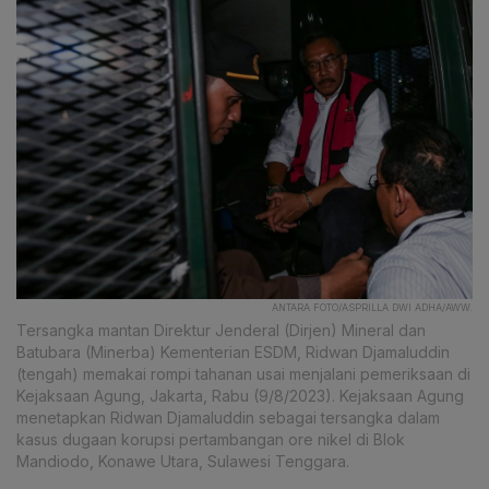
ANTARA FOTO/ASPRILLA DWI ADHA/AWW.
Tersangka mantan Direktur Jenderal (Dirjen) Mineral dan
Batubara (Minerba) Kementerian ESDM, Ridwan Djamaluddin
(tengah) memakai rompi tahanan usai menjalani pemeriksaan di
Kejaksaan Agung, Jakarta, Rabu (9/8/2023). Kejaksaan Agung
menetapkan Ridwan Djamaluddin sebagai tersangka dalam
kasus dugaan korupsi pertambangan ore nikel di Blok
Mandiodo, Konawe Utara, Sulawesi Tenggara.