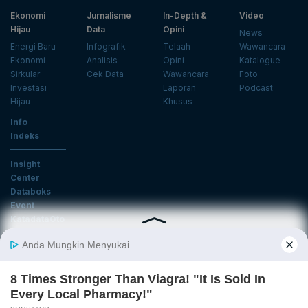
Ekonomi
Jurnalisme
In-Depth &
Video
Hijau
Data
Opini
News
Energi Baru
Infografik
Telaah
Wawancara
Ekonomi
Analisis
Opini
Katalogue
Sirkular
Cek Data
Wawancara
Foto
Investasi
Laporan
Podcast
Hijau
Khusus
Info
Indeks
Insight
Center
Databoks
Event
KatadataOto
Langganan Newsletter
Email
Daftar