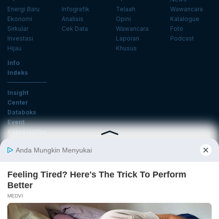
Energi Baru
Infografik
Telaah
Wawancara
Ekonomi
Analisis
Opini
Katalogue
Sirkular
Cek Data
Wawancara
Foto
Investasi
Laporan
Podcast
Hijau
Khusus
Info
Indeks
Insight
Center
Databoks
Event
KatadataOto
Langganan Newsletter
Email
Daftar
Ikuti Kami