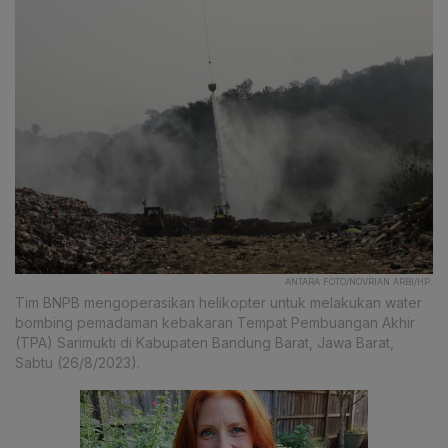
ANTARA FOTO/NOVRIAN ARBI/HP.
Tim BNPB mengoperasikan helikopter untuk melakukan water
bombing pemadaman kebakaran Tempat Pembuangan Akhir
(TPA) Sarimukti di Kabupaten Bandung Barat, Jawa Barat,
Sabtu (26/8/2023).