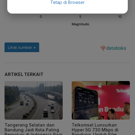
Tetap di Browser
ARTIKEL TERKAIT
Tangerang Selatan dan
Telkomsel Luncurkan
Bandung Jadi Kota Paling
Hyper 5G 730 Mbps di
Berpolusi di Indonesia Pagi
Bandung, Unduh Film