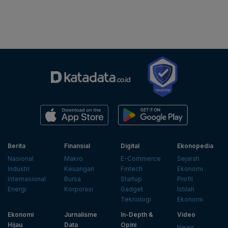
Berita
Finansial
Digital
Ekonopedia
Nasional
Makro
E-Commerce
Sejarah
Industri
Keuangan
Fintech
Ekonomi
Internasional
Bursa
Startup
Profil
Energi
Korporasi
Gadget
Istilah
Teknologi
Ekonomi
Ekonomi
Jurnalisme
In-Depth &
Video
Hijau
Data
Opini
News