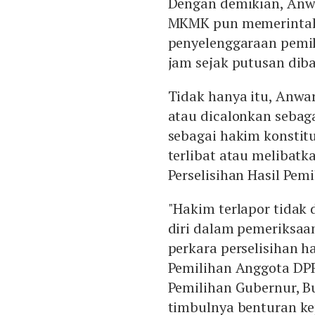
Dengan demikian, Anwa
MKMK pun memerintah
penyelenggaraan pemil
jam sejak putusan dib
Tidak hanya itu, Anwa
atau dicalonkan seba
sebagai hakim konstitu
terlibat atau melibatk
Perselisihan Hasil Pe
"Hakim terlapor tidak 
diri dalam pemeriksa
perkara perselisihan h
Pemilihan Anggota DPR
Pemilihan Gubernur, Bu
timbulnya benturan kep