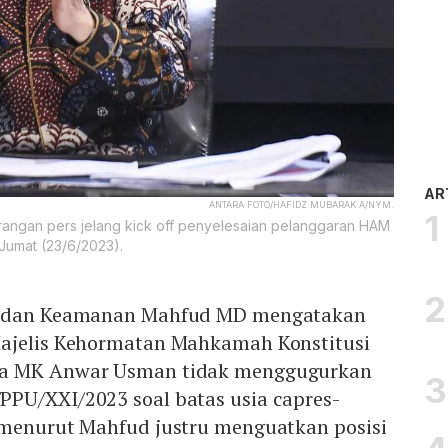
AR
ANTARA FOTO/HAFIDZ MUBARAK A/NYM.
ngan pers jelang kick off penyelesaian pelanggaran HAM
Jumat (23/6/2023).
m dan Keamanan Mahfud MD mengatakan
Majelis Kehormatan Mahkamah Konstitusi
ua MK Anwar Usman tidak menggugurkan
PU/XXI/2023 soal batas usia capres-
 menurut Mahfud justru menguatkan posisi