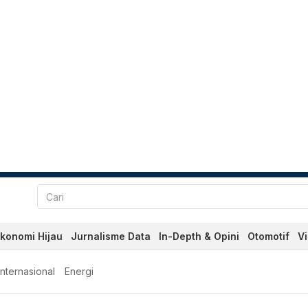
konomi Hijau
Jurnalisme Data
In-Depth & Opini
Otomotif
V
Internasional
Energi