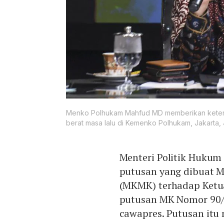
Menko Polhukam Mahfud MD memberikan ketera
berat masa lalu di Kemenko Polhukam, Jakarta, 
Menteri Politik Huku
putusan yang dibuat 
(MKMK) terhadap Ket
putusan MK Nomor 90/P
cawapres. Putusan itu