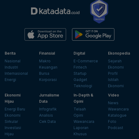
Berita
Finansial
Digital
Ekonopedia
Nasional
Makro
E-Commerce
Sejarah
Industri
Keuangan
Fintech
Ekonomi
Internasional
Bursa
Startup
Profil
Energi
Korporasi
Gadget
Istilah
Teknologi
Ekonomi
Ekonomi
Jurnalisme
In-Depth &
Video
Hijau
Data
Opini
News
Energi Baru
Infografik
Telaah
Wawancara
Ekonomi
Analisis
Opini
Katalogue
Sirkular
Cek Data
Wawancara
Foto
Investasi
Laporan
Podcast
Hijau
Khusus