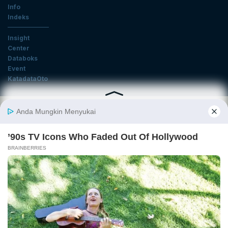
Info
Indeks
Insight
Center
Databoks
Event
KatadataOto
Langganan Newsletter
Email
Daftar
Ikuti Kami
Tentang Katadata
Advertising
Karier
Pedoman Media Siber
Kebijakan Privasi
Disclaimer
Hubungi Kami
©2026 Katadata. Hak cipta dilindungi Undang-undang.