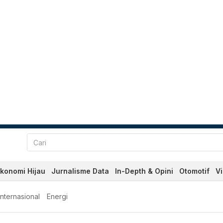
konomi Hijau
Jurnalisme Data
In-Depth & Opini
Otomotif
V
Internasional
Energi