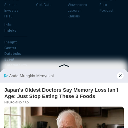
Sirkular
Cek Data
Wawancara
Foto
Investasi
Laporan
Podcast
Hijau
Khusus
Info
Indeks
Insight
Center
Databoks
Event
KatadataOto
Langganan Newsletter
Email
Daftar
Ikuti Kami