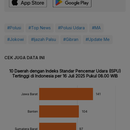
#Polusi
#Top News
#Polusi Udara
#MA
#Jokowi
#Ijazah Palsu
#Gibran
#Update Me
CEK JUGA DATA INI