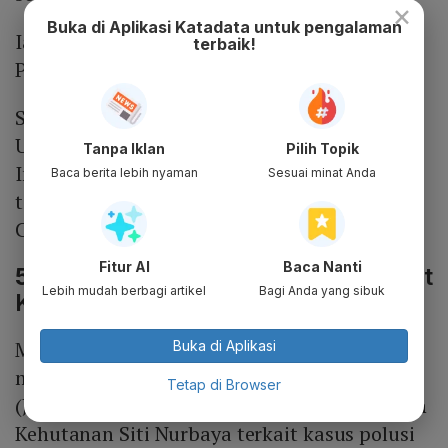
×
Buka di Aplikasi Katadata untuk pengalaman
Ia juga salah satu pendiri startup Warung
terbaik!
Pintar.
Sofian menyelesaikan pendidikan sarjana di
Universitas Bina Nusantara (BINUS) jurusan
Tanpa Iklan
Pilih Topik
Industrial Engineering pada 2006. Ia
Baca berita lebih nyaman
Sesuai minat Anda
termasuk dalam daftar Forbes 30 under 30
Class 2019.
Fitur AI
Baca Nanti
5.
Beda Sikap Anies dan Jokowi Saat
Lebih mudah berbagi artikel
Bagi Anda yang sibuk
Kalah Gugatan Kasus Polusi Udara
Mahkamah Agung memutuskan untuk
Buka di Aplikasi
menolak kasasi Presiden Joko Widodo
Tetap di Browser
(Jokowi) serta Menteri Lingkungan Hidup dan
Kehutanan Siti Nurbaya terkait kasus polusi