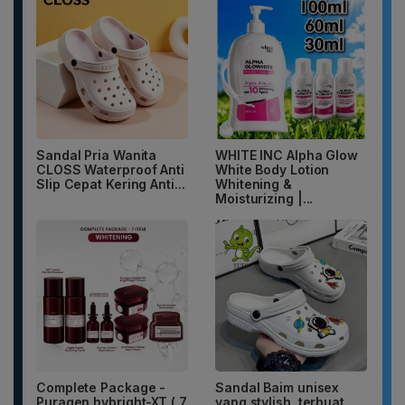
Sandal Pria Wanita
WHITE INC Alpha Glow
CLOSS Waterproof Anti
White Body Lotion
Slip Cepat Kering Anti...
Whitening &
Moisturizing |...
Complete Package -
Sandal Baim unisex
Puragen hybright-XT ( 7
yang stylish, terbuat