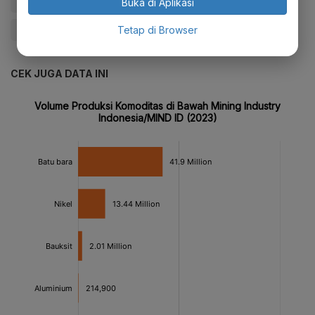
#MIND ID
#Rumah Sakit
#Bulan Kesehatan
Buka di Aplikasi
#Tembagapura
Tetap di Browser
CEK JUGA DATA INI