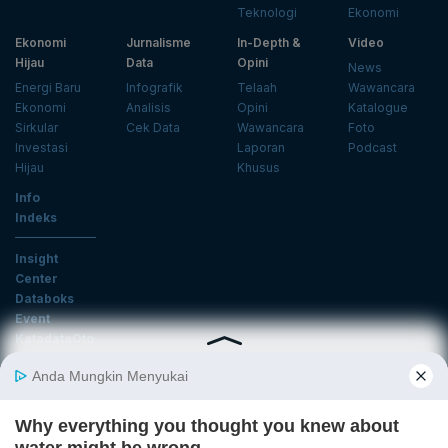
Teknologi
Ekonomi
Ekonomi
Jurnalisme
In-Depth &
Video
Hijau
Data
Opini
News
Energi Baru
Infografik
Telaah
Wawancara
Ekonomi
Analisis
Opini
Katalogue
Sirkular
Cek Data
Wawancara
Foto
Investasi
Laporan
Podcast
Hijau
Khusus
Info
Indeks
Insight
Center
Databoks
Event
KatadataOto
Langganan Newsletter
Email
Daftar