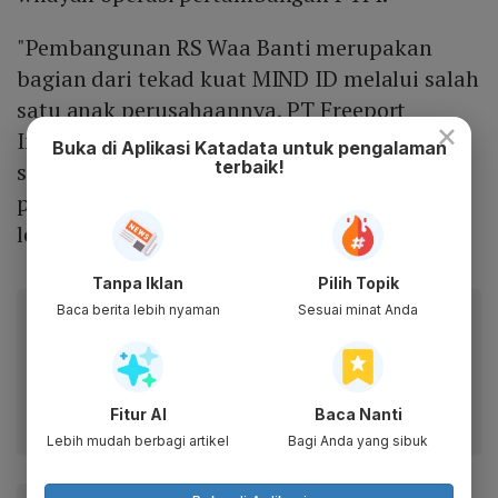
"Pembangunan RS Waa Banti merupakan
bagian dari tekad kuat MIND ID melalui salah
satu anak perusahaannya, PT Freeport
×
Indonesia, dalam memastikan masyarakat di
Buka di Aplikasi Katadata untuk pengalaman
terbaik!
sekitar wilayah operasi memiliki akses ke
pelayanan kesehatan yang memadai dan
lebih baik," kata dia.
Tanpa Iklan
Pilih Topik
Baca berita lebih nyaman
Sesuai minat Anda
Baca artikel ini lewat aplikasi mobile.
Dapatkan pengalaman membaca lebih nyaman dan nikmati
fitur menarik lainnya lewat aplikasi mobile Katadata.
Fitur AI
Baca Nanti
Lebih mudah berbagi artikel
Bagi Anda yang sibuk