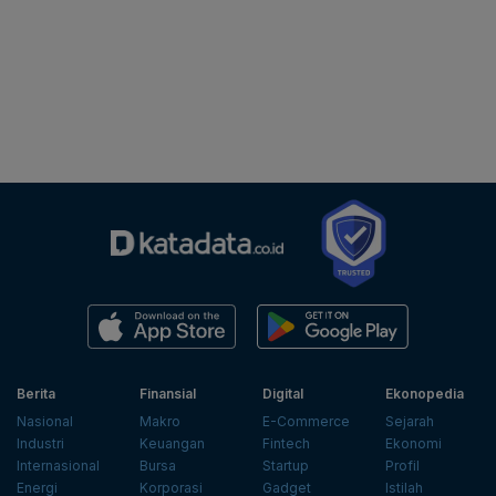
Berita
Finansial
Digital
Ekonopedia
Nasional
Makro
E-Commerce
Sejarah
Industri
Keuangan
Fintech
Ekonomi
Internasional
Bursa
Startup
Profil
Energi
Korporasi
Gadget
Istilah