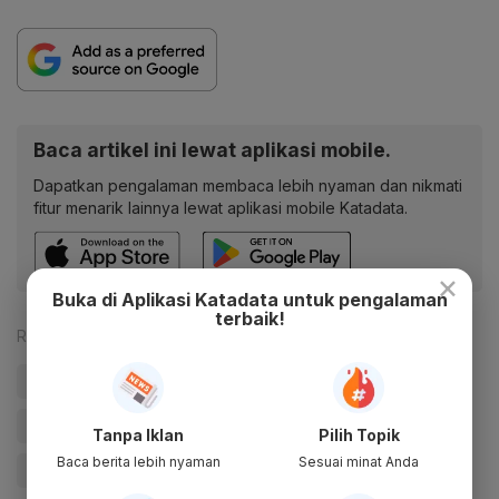
Baca artikel ini lewat aplikasi mobile.
Dapatkan pengalaman membaca lebih nyaman dan nikmati
fitur menarik lainnya lewat aplikasi mobile Katadata.
×
Buka di Aplikasi Katadata untuk pengalaman
terbaik!
Reporter:
Antara
#Gibran
#Kampanye
#cawapres
#Bawaslu
#pilpres
#Pilpres 2024
#Cawapres 2024
#Pemilu
Tanpa Iklan
Pilih Topik
Baca berita lebih nyaman
Sesuai minat Anda
#Pemilu 2024
#Update Me