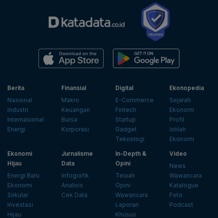
Berita
Finansial
Digital
Ekonopedia
Nasional
Makro
E-Commerce
Sejarah
Industri
Keuangan
Fintech
Ekonomi
Internasional
Bursa
Startup
Profil
Energi
Korporasi
Gadget
Istilah
Teknologi
Ekonomi
Ekonomi
Jurnalisme
In-Depth &
Video
Hijau
Data
Opini
News
Energi Baru
Infografik
Telaah
Wawancara
Ekonomi
Analisis
Opini
Katalogue
Sirkular
Cek Data
Wawancara
Foto
Investasi
Laporan
Podcast
Hijau
Khusus