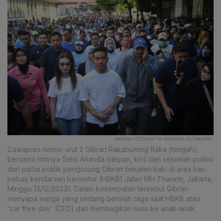
ANTARA FOTO/ADITYA PRADANA PUTRA/RWA.
Cawapres nomor urut 2 Gibran Rakabuming Raka (tengah)
bersama istrinya Selvi Ananda (depan, kiri) dan sejumlah politisi
dari partai politik pengusung Gibran berjalan kaki di area hari
bebas kendaraan bermotor (HBKB) Jalan MH Thamrin, Jakarta,
Minggu (3/12/2023). Dalam kesempatan tersebut Gibran
menyapa warga yang sedang berolah raga saat HBKB atau
'car free day' (CFD) dan membagikan susu ke anak-anak.