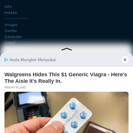
Info
Indeks
Insight
Center
Databoks
Event
KatadataOto
Langganan Newsletter
Email
Daftar
Ikuti Kami
Tentang Katadata
Advertising
Karier
Pedoman Media Siber
Kebijakan Privasi
Disclaimer
Hubungi Kami
©2026 Katadata. Hak cipta dilindungi Undang-undang.