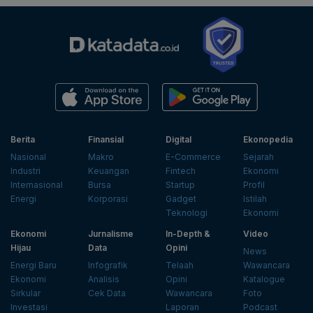
Berita
Finansial
Digital
Ekonopedia
Nasional
Makro
E-Commerce
Sejarah
Industri
Keuangan
Fintech
Ekonomi
Internasional
Bursa
Startup
Profil
Energi
Korporasi
Gadget
Istilah
Teknologi
Ekonomi
Ekonomi
Jurnalisme
In-Depth &
Video
Hijau
Data
Opini
News
Energi Baru
Infografik
Telaah
Wawancara
Ekonomi
Analisis
Opini
Katalogue
Sirkular
Cek Data
Wawancara
Foto
Investasi
Laporan
Podcast