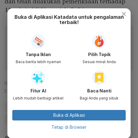
dan telah dilakukan pemeriksaan terhadap
11 saksi ahli," kata Ade Safri.
×
Buka di Aplikasi Katadata untuk pengalaman
terbaik!
Baca artikel ini lewat aplikasi mobile.
Dapatkan pengalaman membaca lebih nyaman dan nikmati
fitur menarik lainnya lewat aplikasi mobile Katadata.
Tanpa Iklan
Pilih Topik
Baca berita lebih nyaman
Sesuai minat Anda
Reporter:
Ade Rosman
Fitur AI
Baca Nanti
Editor:
Ira Guslina Sufa
Lebih mudah berbagi artikel
Bagi Anda yang sibuk
#Firli Bahuri
#KPK
#Tersangka
#Pengadilan
Buka di Aplikasi
#Syahrul Yasin Limpo
#Update Me
Tetap di Browser