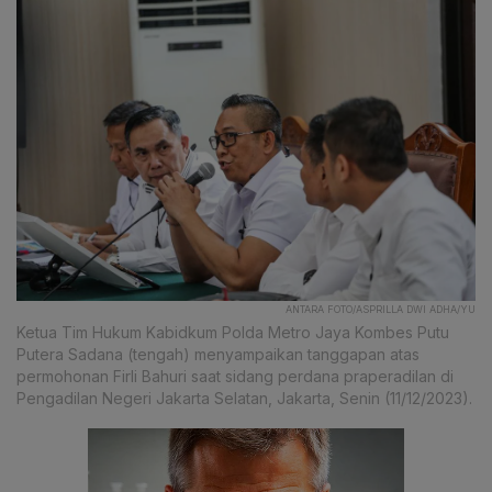
ANTARA FOTO/ASPRILLA DWI ADHA/YU
Ketua Tim Hukum Kabidkum Polda Metro Jaya Kombes Putu
Putera Sadana (tengah) menyampaikan tanggapan atas
permohonan Firli Bahuri saat sidang perdana praperadilan di
Pengadilan Negeri Jakarta Selatan, Jakarta, Senin (11/12/2023).