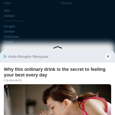
Hijau
Khusus
Info
Indeks
Insight
Center
Databoks
Event
KatadataOto
Langganan Newsletter
Email
Daftar
Ikuti Kami
Tentang Katadata
Advertising
Karier
Pedoman Media Siber
Kebijakan Privasi
Disclaimer
Hubungi Kami