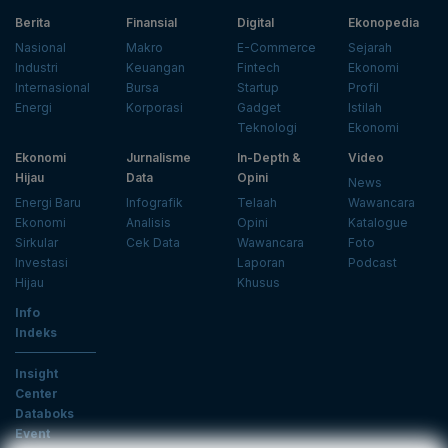
Berita
Finansial
Digital
Ekonopedia
Nasional
Makro
E-Commerce
Sejarah
Industri
Keuangan
Fintech
Ekonomi
Internasional
Bursa
Startup
Profil
Energi
Korporasi
Gadget
Istilah
Teknologi
Ekonomi
Ekonomi
Jurnalisme
In-Depth &
Video
Hijau
Data
Opini
News
Energi Baru
Infografik
Telaah
Wawancara
Ekonomi
Analisis
Opini
Katalogue
Sirkular
Cek Data
Wawancara
Foto
Investasi
Laporan
Podcast
Hijau
Khusus
Info
Indeks
Insight
Center
Databoks
Event