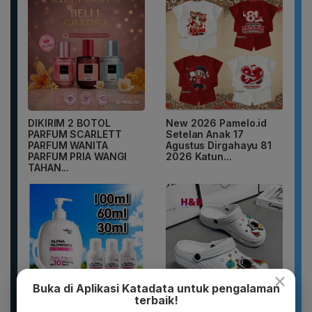
DIKIRIM 2 BOTOL
New 2026 Pamelo.id
PARFUM SCARLETT
Setelan Anak 17
PARFUM WANITA
Agustus Dirgahayu 81
PARFUM PRIA WANGI
2026 Katun...
TAHAN...
×
Buka di Aplikasi Katadata untuk pengalaman
terbaik!