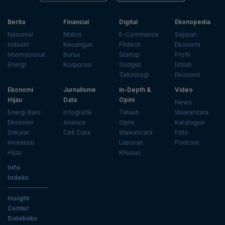
Berita
Finansial
Digital
Ekonopedia
Nasional
Makro
E-Commerce
Sejarah
Industri
Keuangan
Fintech
Ekonomi
Internasional
Bursa
Startup
Profil
Energi
Korporasi
Gadget
Istilah
Teknologi
Ekonomi
Ekonomi
Jurnalisme
In-Depth &
Video
Hijau
Data
Opini
News
Energi Baru
Infografik
Telaah
Wawancara
Ekonomi
Analisis
Opini
Katalogue
Sirkular
Cek Data
Wawancara
Foto
Investasi
Laporan
Podcast
Hijau
Khusus
Info
Indeks
Insight
Center
Databoks