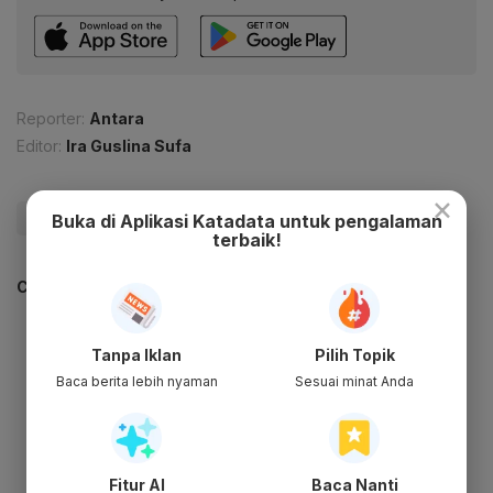
Reporter:
Antara
Editor:
Ira Guslina Sufa
×
#PDIP
#Nasdem
#Update Me
Buka di Aplikasi Katadata untuk pengalaman
terbaik!
CEK JUGA DATA INI
Tanpa Iklan
Pilih Topik
Baca berita lebih nyaman
Sesuai minat Anda
Fitur AI
Baca Nanti