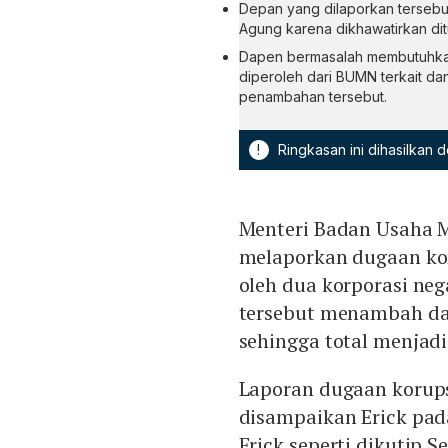
Depan yang dilaporkan tersebut
Agung karena dikhawatirkan ditu
Dapen bermasalah membutuhkan 
diperoleh dari BUMN terkait da
penambahan tersebut.
!
Ringkasan ini dihasilkan
Menteri Badan Usaha 
melaporkan dugaan kor
oleh dua korporasi ne
tersebut menambah da
sehingga total menjad
Laporan dugaan korups
disampaikan Erick pada 
Erick seperti dikutip Se