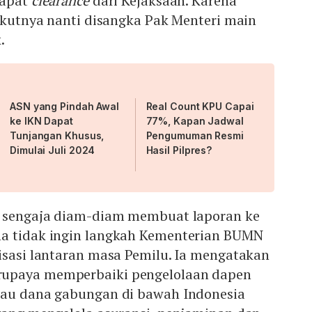
dapat
clearance
dari Kejaksaan. Karena
takutnya nanti disangka Pak Menteri main
.
ASN yang Pindah Awal
Real Count KPU Capai
ke IKN Dapat
77%, Kapan Jadwal
Tunjangan Khusus,
Pengumuman Resmi
Dimulai Juli 2024
Hasil Pilpres?
a sengaja diam-diam membuat laporan ke
a tidak ingin langkah Kementerian BUMN
isasi lantaran masa Pemilu. Ia mengatakan
upaya memperbaiki pengelolaan dapen
au dana gabungan di bawah Indonesia