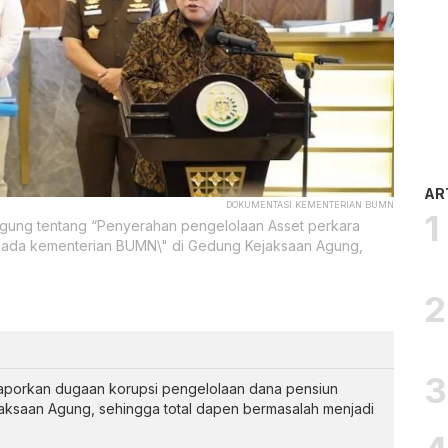
AR
DOKUMENTASI KEMENTERIAN BUMN
gung tentang “Penyerahan pengelolaan Asset perkara
epada kementerian BUMN\" di Gedung Kejaksaan Agung,
aporkan dugaan korupsi pengelolaan dana pensiun
ksaan Agung, sehingga total dapen bermasalah menjadi