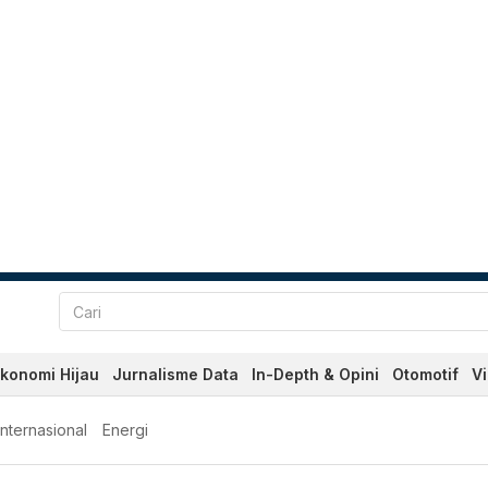
konomi Hijau
Jurnalisme Data
In-Depth & Opini
Otomotif
V
Internasional
Energi