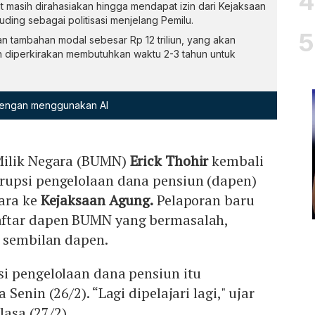
 masih dirahasiakan hingga mendapat izin dari Kejaksaan
ding sebagai politisasi menjelang Pemilu.
tambahan modal sebesar Rp 12 triliun, yang akan
n diperkirakan membutuhkan waktu 2-3 tahun untuk
 dengan menggunakan AI
Milik Negara (BUMN)
Erick Thohir
kembali
upsi pengelolaan dana pensiun (dapen)
gara ke
Kejaksaan Agung.
Pelaporan baru
ftar dapen BUMN yang bermasalah,
i sembilan dapen.
i pengelolaan dana pensiun itu
Senin (26/2). “Lagi dipelajari lagi," ujar
lasa (27/2).