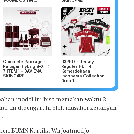
900ML Coffee...
SKINCARE
Complete Package -
DXPRO - Jersey
Puragen hybright-XT (
Reguler HUT RI
7 ITEM ) - DAVIENA
Kemerdekaan
SKINCARE
Indonesia Collection
Drop 1...
bahan modal ini bisa memakan waktu 2
hal ini dipengaruhi oleh masalah keuangan
n.
teri BUMN Kartika Wirjoatmodjo