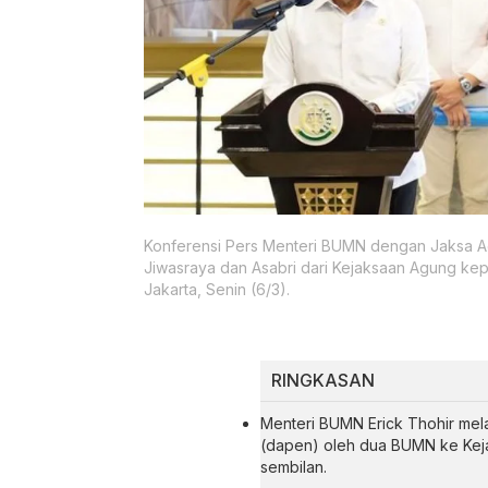
Konferensi Pers Menteri BUMN dengan Jaksa A
Jiwasraya dan Asabri dari Kejaksaan Agung k
Jakarta, Senin (6/3).
RINGKASAN
Menteri BUMN Erick Thohir mel
(dapen) oleh dua BUMN ke Keja
sembilan.