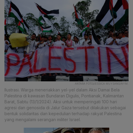
ANTARA FOTO/JESSICA WUYSANG/NYM.
Ilustrasi. Warga meneriakkan yel-yel dalam Aksi Damai Bela
Palestina di kawasan Bundaran Digulis, Pontianak, Kalimantan
Barat, Sabtu (13/1/2024). Aksi untuk memperingati 100 hari
agresi dan genosida di Jalur Gaza tersebut dilakukan sebagai
bentuk solidaritas dan kepedulian terhadap rakyat Palestina
yang mengalami serangan militer Israel.