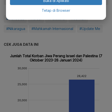
Buka di Aplikasi
Tetap di Browser
#Genosida
#Israel
#Palestina
#Jerman
#Nikaragua
#Mahkamah Internasional
#Update Me
CEK JUGA DATA INI