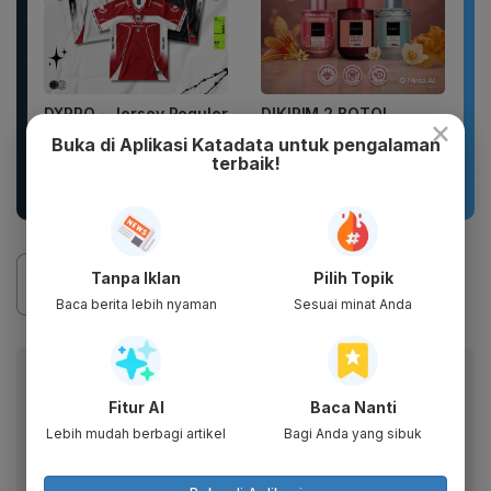
DXPRO - Jersey Reguler
DIKIRIM 2 BOTOL
×
HUT RI Kemerdekaan
PARFUM SCARLETT
Buka di Aplikasi Katadata untuk pengalaman
Indonesia Collection
PARFUM WANITA
terbaik!
Drop 1...
PARFUM PRIA WANGI
TAHAN...
Tanpa Iklan
Pilih Topik
Baca berita lebih nyaman
Sesuai minat Anda
Baca artikel ini lewat aplikasi mobile.
Fitur AI
Baca Nanti
Dapatkan pengalaman membaca lebih nyaman dan nikmati
fitur menarik lainnya lewat aplikasi mobile Katadata.
Lebih mudah berbagi artikel
Bagi Anda yang sibuk