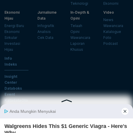
Teknologi
Ekonomi
Ekonomi
Jurnalisme
In-Depth &
Video
Hijau
Data
Opini
News
Energi Baru
Infografik
Telaah
Wawancara
Ekonomi
Analisis
Opini
Katalogue
Sirkular
Cek Data
Wawancara
Foto
Investasi
Laporan
Podcast
Hijau
Khusus
Info
Indeks
Insight
Center
Databoks
Event
KatadataOto
Langganan Newsletter
Email
Daftar