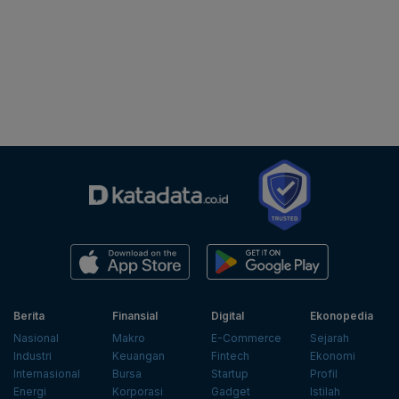
Berita
Finansial
Digital
Ekonopedia
Nasional
Makro
E-Commerce
Sejarah
Industri
Keuangan
Fintech
Ekonomi
Internasional
Bursa
Startup
Profil
Energi
Korporasi
Gadget
Istilah