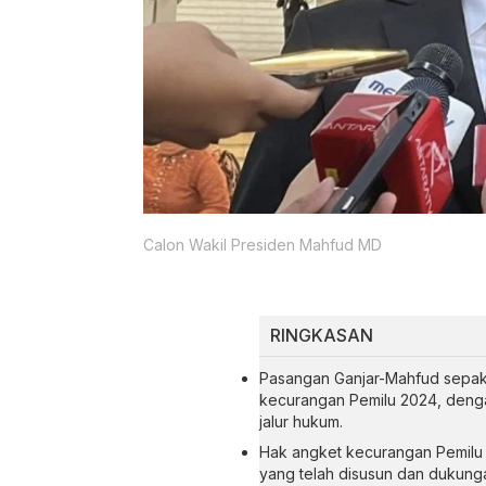
Calon Wakil Presiden Mahfud MD
RINGKASAN
Pasangan Ganjar-Mahfud sepaka
kecurangan Pemilu 2024, denga
jalur hukum.
Hak angket kecurangan Pemilu
yang telah disusun dan dukung