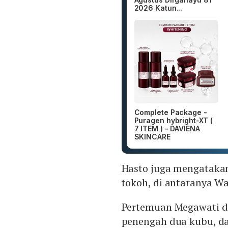
2026 Katun...
Complete Package -
Puragen hybright-XT (
7 ITEM ) - DAVIENA
SKINCARE
Hasto juga mengataka
tokoh, di antaranya Wak
Pertemuan Megawati de
penengah dua kubu, dar