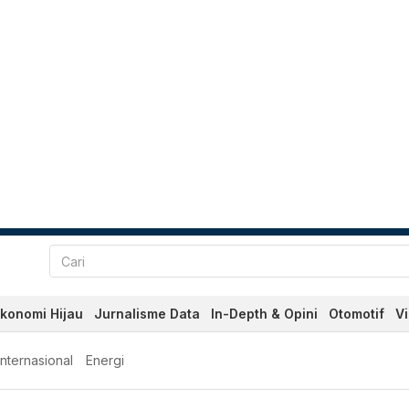
konomi Hijau
Jurnalisme Data
In-Depth & Opini
Otomotif
V
Internasional
Energi