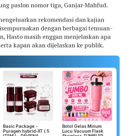
ung paslon nomor tiga, Ganjar-Mahfud.
mengeluarkan rekomendasi dan kajian
disempurnakan dengan berbagai temuan-
n, Hasto masih enggan menjelaskan apa
erta kapan akan dijelaskan ke publik.
Basic Package -
Botol Gelas Minum
Puragen hybrid-XT ( 5
Lucu Vacuum Flask
ITEM ) - DAVIENA
Stainless TUMBLER