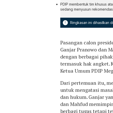
PDIP membentuk tim khusus ata
sedang menyusun rekomendasi d
!
Ringkasan ini dihasilkan
Pasangan calon preside
Ganjar Pranowo dan M
dengan berbagai piha
termasuk hak angket.
Ketua Umum PDIP Meg
Dari pertemuan itu, m
untuk mengatasi masala
dan hukum. Ganjar yang
dan Mahfud memimpin 
berbagi tugas tetapi t