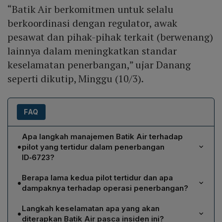
“Batik Air berkomitmen untuk selalu
berkoordinasi dengan regulator, awak
pesawat dan pihak-pihak terkait (berwenang)
lainnya dalam meningkatkan standar
keselamatan penerbangan,” ujar Danang
seperti dikutip, Minggu (10/3).
FAQ
Apa langkah manajemen Batik Air terhadap
•
pilot yang tertidur dalam penerbangan
ID‑6723?
Manajemen Batik Air menonaktifkan atau
Berapa lama kedua pilot tertidur dan apa
•
membebastugaskan sementara pilot tersebut sejak
dampaknya terhadap operasi penerbangan?
Jumat, 26 Januari, sebagai bentuk keseriusan
Kedua pilot tertidur selama sekitar 28 menit pada fase
perusahaan terhadap keselamatan dan untuk memberi
Langkah keselamatan apa yang akan
•
cruising 36.000 kaki. Selama tidur, mereka tidak
ruang pada investigasi menyeluruh. Keputusan ini
diterapkan Batik Air pasca insiden ini?