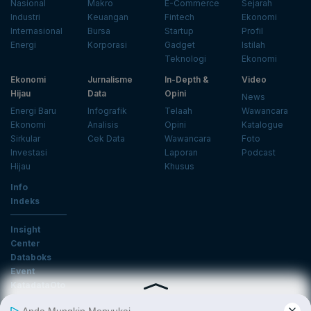
Nasional
Makro
E-Commerce
Sejarah
Industri
Keuangan
Fintech
Ekonomi
Internasional
Bursa
Startup
Profil
Energi
Korporasi
Gadget
Istilah
Teknologi
Ekonomi
Ekonomi
Jurnalisme
In-Depth &
Video
Hijau
Data
Opini
News
Energi Baru
Infografik
Telaah
Wawancara
Ekonomi
Analisis
Opini
Katalogue
Sirkular
Cek Data
Wawancara
Foto
Investasi
Laporan
Podcast
Hijau
Khusus
Info
Indeks
Insight
Center
Databoks
Event
KatadataOto