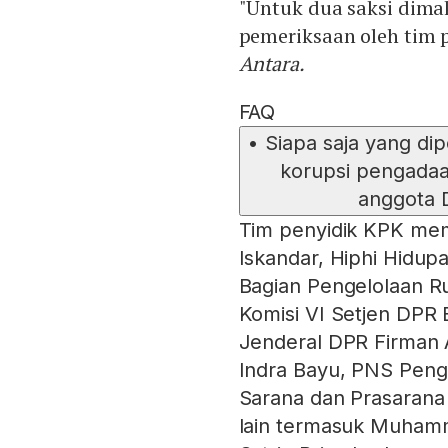
"Untuk dua saksi dimak
pemeriksaan oleh tim pe
Antara.
FAQ
•
Siapa saja yang di
korupsi pengadaa
anggota 
Tim penyidik KPK mem
Iskandar, Hiphi Hidup
Bagian Pengelolaan Ru
Komisi VI Setjen DPR E
Jenderal DPR Firman 
Indra Bayu, PNS Peng
Sarana dan Prasarana
lain termasuk Muhamm