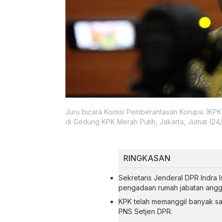
Juru bicara Komisi Pemberantasan Korupsi (KP
di Gedung KPK Merah Putih, Jakarta, Jumat (24
RINGKASAN
Sekretaris Jenderal DPR Indra 
pengadaan rumah jabatan angg
KPK telah memanggil banyak sa
PNS Setjen DPR.