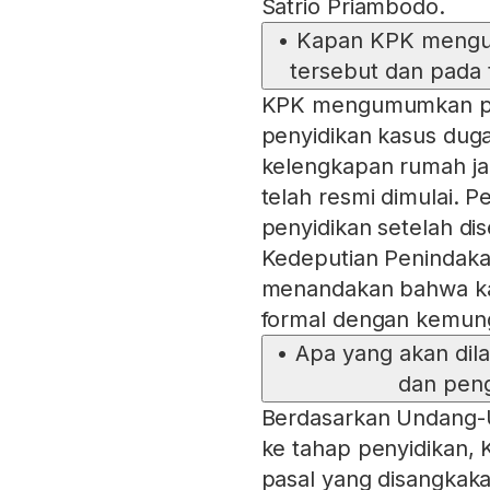
Satrio Priambodo.
•
Kapan KPK mengum
tersebut dan pada 
KPK mengumumkan pad
penyidikan kasus dug
kelengkapan rumah j
telah resmi dimulai. P
penyidikan setelah dis
Kedeputian Penindaka
menandakan bahwa kas
formal dengan kemung
•
Apa yang akan dil
dan peng
Berdasarkan Undang-U
ke tahap penyidikan,
pasal yang disangka