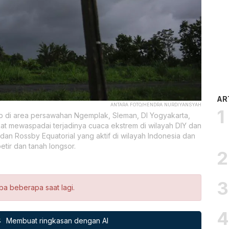
AR
ANTARA FOTO/HENDRA NURDIYANSYAH
 di area persawahan Ngemplak, Sleman, DI Yogyakarta,
 mewaspadai terjadinya cuaca ekstrem di wilayah DIY dan
an Rossby Equatorial yang aktif di wilayah Indonesia dan
etir dan tanah longsor.
ba beberapa saat lagi.
Membuat ringkasan dengan AI