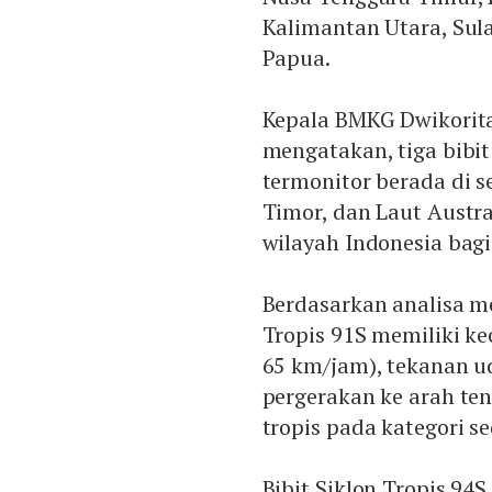
Kalimantan Utara, Sula
Papua.
Kepala BMKG Dwikorita
mengatakan, tiga bibit 
termonitor berada di s
Timor, dan Laut Austr
wilayah Indonesia bagi
Berdasarkan analisa me
Tropis 91S memiliki k
65 km/jam), tekanan ud
pergerakan ke arah te
tropis pada kategori s
Bibit Siklon Tropis 9