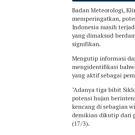
Badan Meteorologi, Kl
memperingatkan, poten
Indonesia masih terjad
yang dimaksud berdam
signifikan.
Mengutip informasi dar
mengidentifikasi bahwa
yang aktif sebagai pe
"Adanya tiga bibit Sik
potensi hujan berintens
kencang di sebagian wi
demikian dikutip dari
(17/3).