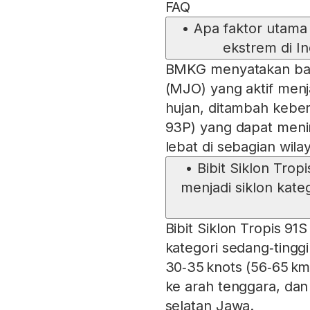
FAQ
•
Apa faktor utama
ekstrem di I
BMKG menyatakan bahw
(MJO) yang aktif men
hujan, ditambah kebera
93P) yang dapat meni
lebat di sebagian wila
•
Bibit Siklon Trop
menjadi siklon kateg
Bibit Siklon Tropis 91S
kategori sedang‑ting
30‑35 knots (56‑65 km
ke arah tenggara, dan
selatan Jawa.