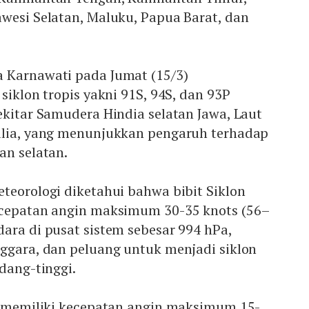
wesi Selatan, Maluku, Papua Barat, dan
 Karnawati pada Jumat (15/3)
siklon tropis yakni 91S, 94S, dan 93P
ekitar Samudera Hindia selatan Jawa, Laut
alia, yang menunjukkan pengaruh terhadap
an selatan.
teorologi diketahui bahwa bibit Siklon
ecepatan angin maksimum 30-35 knots (56–
ara di pusat sistem sebesar 994 hPa,
nggara, dan peluang untuk menjadi siklon
edang-tinggi.
4S memiliki kecepatan angin maksimum 15-