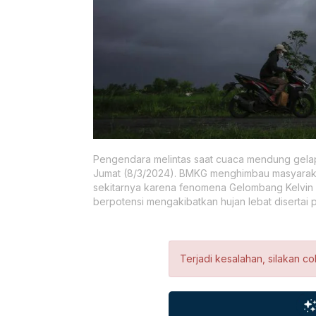
Pengendara melintas saat cuaca mendung gelap
Jumat (8/3/2024). BMKG menghimbau masyarakat
sekitarnya karena fenomena Gelombang Kelvin d
berpotensi mengakibatkan hujan lebat disertai p
Terjadi kesalahan, silakan co