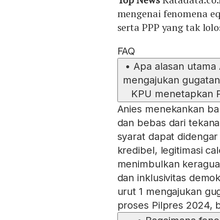
mengenai fenomena eq
serta PPP yang tak lol
FAQ
•
Apa alasan utama
mengajukan gugatan 
KPU menetapkan P
Anies menekankan bah
dan bebas dari tekan
syarat dapat didengar
kredibel, legitimasi ca
menimbulkan keragua
dan inklusivitas demo
urut 1 mengajukan gug
proses Pilpres 2024, 