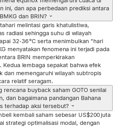
mena equinox memengaruhi cuaca di
 ini, dan apa perbedaan prediksi antara
BMK​G dan BRIN?
ahari melintasi garis khatulistiwa,
s radiasi sehingga suhu di wilayah
apai 32‑36 °C serta menimbulkan "hari
G menyatakan fenomena ini terjadi pada
mentara BRIN memperkirakan
4. Kedua lembaga sepakat bahwa efek
dik dan memengaruhi wilayah subtropis
cara relatif seragam.
ng rencana buyback saham GOTO senilai
iliun, dan bagaimana pandangan Bahana
s terhadap aksi tersebut?
eli kembali saham sebesar US$200 juta
gai strategi optimalisasi modal, dengan