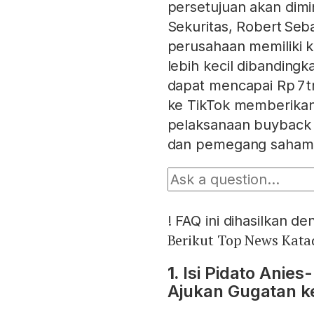
persetujuan akan dimi
Sekuritas, Robert Sebas
perusahaan memiliki ka
lebih kecil dibanding
dapat mencapai Rp 7 t
ke TikTok memberikan
pelaksanaan buyback 
dan pemegang saham
!
FAQ ini dihasilkan d
Berikut Top News Katad
1.
Isi Pidato Anies
Ajukan Gugatan 