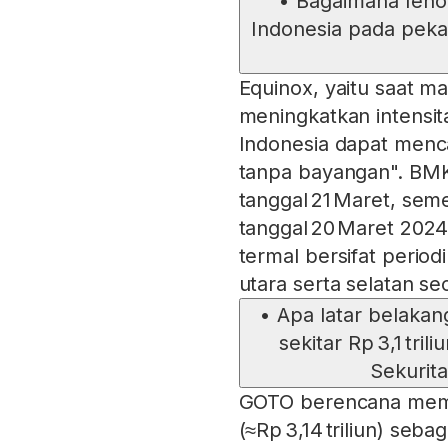
•
Bagaimana feno
Indonesia pada pekan
Equinox, yaitu saat mat
meningkatkan intensita
Indonesia dapat menc
tanpa bayangan". BMK
tanggal 21 Maret, se
tanggal 20 Maret 202
termal bersifat perio
utara serta selatan se
•
Apa latar belaka
sekitar Rp 3,1 tr
Sekurita
GOTO berencana memb
(≈Rp 3,14 triliun) seba