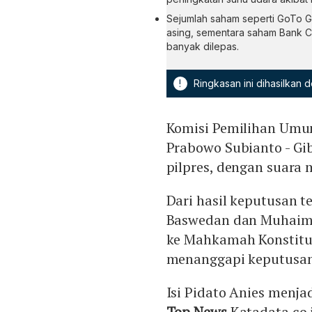
Sejumlah saham seperti GoTo G
asing, sementara saham Bank C
banyak dilepas.
!
Ringkasan ini dihasilkan
Komisi Pemilihan Umu
Prabowo Subianto - G
pilpres, dengan suara
Dari hasil keputusan t
Baswedan dan Muhaimi
ke Mahkamah Konstitu
menanggapi keputusa
Isi Pidato Anies menjad
Top News
Katadata.co.i