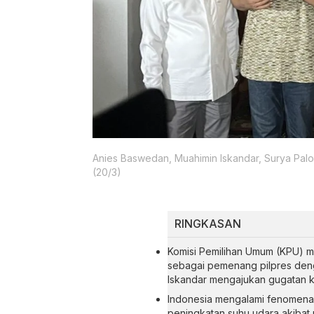
Anies Baswedan, Muahimin Iskandar, Surya Palo
(20/3)
RINGKASAN
Komisi Pemilihan Umum (KPU) 
sebagai pemenang pilpres den
Iskandar mengajukan gugatan k
Indonesia mengalami fenomena
peningkatan suhu udara akibat ma