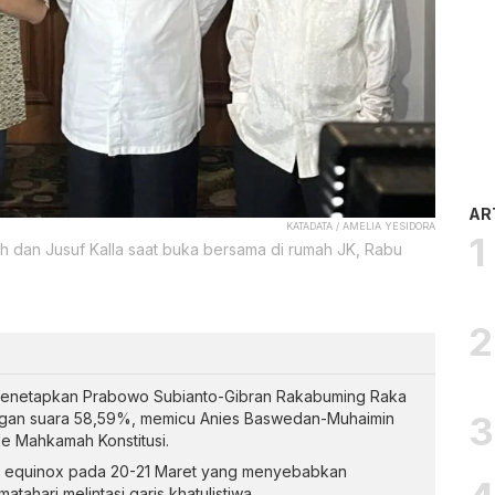
AR
KATADATA / AMELIA YESIDORA
h dan Jusuf Kalla saat buka bersama di rumah JK, Rabu
menetapkan Prabowo Subianto-Gibran Rakabuming Raka
gan suara 58,59%, memicu Anies Baswedan-Muhaimin
e Mahkamah Konstitusi.
 equinox pada 20-21 Maret yang menyebabkan
tahari melintasi garis khatulistiwa.