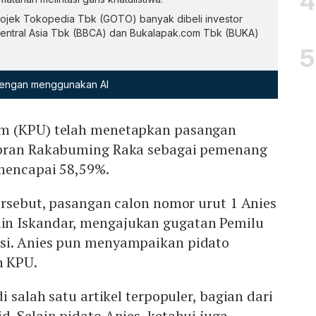
ojek Tokopedia Tbk (GOTO) banyak dibeli investor
entral Asia Tbk (BBCA) dan Bukalapak.com Tbk (BUKA)
 dengan menggunakan AI
m (KPU) telah menetapkan pasangan
ibran Rakabuming Raka sebagai pemenang
 mencapai 58,59%.
ersebut, pasangan calon nomor urut 1 Anies
n Iskandar, mengajukan gugatan Pemilu
si. Anies pun menyampaikan pidato
n KPU.
i salah satu artikel terpopuler, bagian dari
d. Selain pidato Anies, ketahui juga