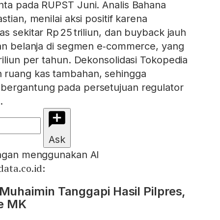
nta pada RUPST Juni. Analis Bahana
tian, menilai aksi positif karena
s sekitar Rp 25 triliun, dan buyback jauh
kan belanja di segmen e‑commerce, yang
riliun per tahun. Dekonsolidasi Tokopedia
 ruang kas tambahan, sehingga
bergantung pada persetujuan regulator
.
Ask
engan menggunakan AI
ata.co.id:
-Muhaimin Tanggapi Hasil Pilpres,
ke MK